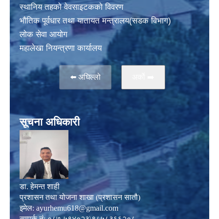
स्थानिय तहकाे वेवसाइटककाे विवरण
भाैतिक पूर्वधार तथा यातायत मन्त्रालय(सडक विभाग)
लाेक सेवा आयोग
महालेखा नियन्त्रणा कार्यालय
⬅️ अघिल्लो
अर्काे ➡️
सूचना अधिकारी
डा. हेमन्त शाही
प्रशासन तथा योजना शाखा (प्रशासन सातौ)
इमेल:
ayurhemu618@gmail.com
सम्पर्क नं: ०८७-५९४०२३\९८५८३६६२०८