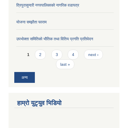
त्रिपुरासुन्दरी नगरपालिकाको नागरिक वडापत्र
याेजना सम्झौता फाराम
उपभाेक्ता समितिकाे भाैतिक तथा वितिय प्रगति प्रतिवेदन
Pages
1
2
3
4
next ›
last »
अन्य
हाम्राे युटृयुव भिडियाे