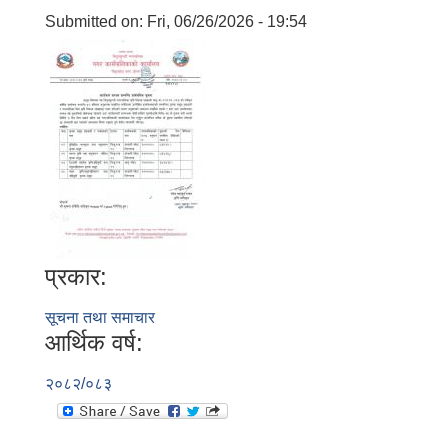
Submitted on:
Fri, 06/26/2026 - 19:54
प्रकार:
सूचना तथा समाचार
आर्थिक वर्ष:
२०८२/०८३
बालि विशेष व्यवसायीक साना पकेट कार्यक्रम सत्ञ्चालन गर्न ईच्छुक लक्षित वर्गवाट प्रस्ताव पेश गर्ने बारे सुचना ।