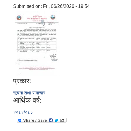
Submitted on:
Fri, 06/26/2026 - 19:54
प्रकार:
सूचना तथा समाचार
आर्थिक वर्ष:
२०८२/०८३
बालि विशेष व्यवसायीक साना पकेट कार्यक्रम सत्ञ्चालन गर्न ईच्छुक लक्षित वर्गवाट प्रस्ताव पेश गर्ने बारे सुचना ।