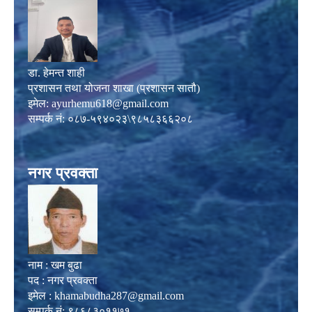
डा. हेमन्त शाही
प्रशासन तथा योजना शाखा (प्रशासन सातौ)
इमेल:
ayurhemu618@gmail.com
सम्पर्क नं: ०८७-५९४०२३\९८५८३६६२०८
नगर प्रवक्ता
नाम : खम बुढा
पद : नगर प्रवक्ता
इमेल :
khamabudha287@gmail.com
सम्पर्क नं: ९८६८३०११७१