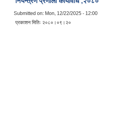
नियन्त्रण प्रणाली कार्यविधि ,२०८०
Submitted on:
Mon, 12/22/2025 - 12:00
प्रकाशन मितिः २०८०।०९।२०
बालि विशेष व्यवसायीक साना पकेट कार्यक्रम सत्ञ्चालन गर्न ईच्छुक लक्षित वर्गवाट प्रस्ताव पेश गर्ने बारे सुचना ।