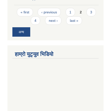
Pages
« first
‹ previous
1
2
3
4
next ›
last »
अन्य
हाम्राे युटृयुव भिडियाे