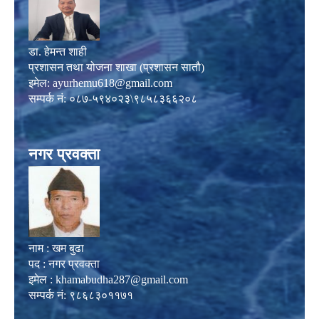
डा. हेमन्त शाही
प्रशासन तथा योजना शाखा (प्रशासन सातौ)
इमेल:
ayurhemu618@gmail.com
सम्पर्क नं: ०८७-५९४०२३\९८५८३६६२०८
नगर प्रवक्ता
नाम : खम बुढा
पद : नगर प्रवक्ता
इमेल :
khamabudha287@gmail.com
सम्पर्क नं: ९८६८३०११७१