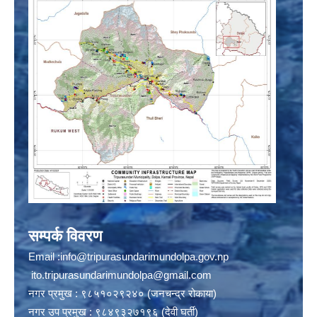
सम्पर्क विवरण
Email :
info@tripurasundarimundolpa.gov.np
ito.tripurasundarimundolpa@gmail.com
नगर प्रमुख : ९८५१०२९२४० (जनचन्द्र रोकाया)
नगर उप प्रमुख : ९८४९३२७१९६ (देवी घर्ती)