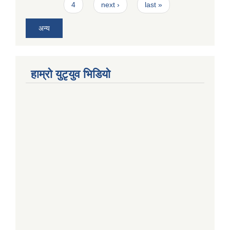
4
next ›
last »
अन्य
हाम्राे युटृयुव भिडियाे