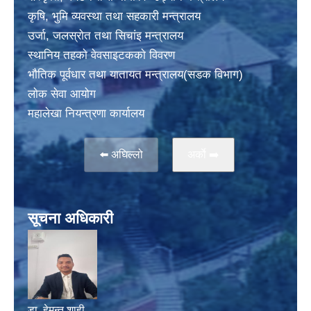
कृषि, भुमि व्यवस्था तथा सहकारी मन्त्रालय
उर्जा, जलस्राेत तथा सिचांइ मन्त्रालय
स्थानिय तहकाे वेवसाइटककाे विवरण
भाैतिक पूर्वधार तथा यातायत मन्त्रालय(सडक विभाग)
लाेक सेवा आयोग
महालेखा नियन्त्रणा कार्यालय
⬅️ अघिल्लो
अर्काे ➡️
सूचना अधिकारी
डा. हेमन्त शाही