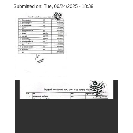
Submitted on:
Tue, 06/24/2025 - 18:39
बालि विशेष व्यवसायीक साना पकेट कार्यक्रम सत्ञ्चालन गर्न ईच्छुक लक्षित वर्गवाट प्रस्ताव पेश गर्ने बारे सुचना ।