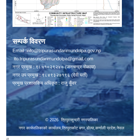
सम्पर्क विवरण
Email :
info@tripurasundarimundolpa.gov.np
ito.tripurasundarimundolpa@gmail.com
नगर प्रमुख : ९८५१०२९२४० (जनचन्द्र रोकाया)
नगर उप प्रमुख : ९८४९३२७१९६ (देवी घर्ती)
प्रमुख प्रशासकिय अधिकृत : राजु कुँवर
© 2026 त्रिपुरासुन्दरी नगरपालिका
नगर कार्यपालिकाको कार्यालय,त्रिपुराकोट बगर,डोल्पा,कर्णाली प्रदेश,नेपाल
//