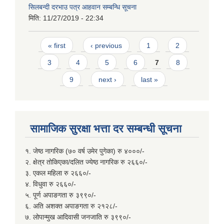
सिलबन्दी दरभाउ पत्र आहवान सम्बन्धि सूचना
मिति:
11/27/2019 - 22:34
Pages
« first
‹ previous
1
2
3
4
5
6
7
8
9
next ›
last »
सामाजिक सुरक्षा भत्ता दर सम्बन्धी सूचना
१. जेष्ठ नागरिक (७० वर्ष उमेर पुगेका) रु ४०००/-
२. क्षेत्र तोकिएका/दलित ज्येष्ठ नागरिक रु २६६०/-
३. एकल महिला रु २६६०/-
४. विधुवा रु २६६०/-
५. पूर्ण अपाङगता रु ३९९०/-
६. अति अशक्त अपाङगता रु २१२८/-
७. लोपान्मुख आदिवासी जनजाति रु ३९९०/-