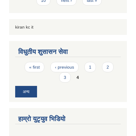
10
next ›
last »
kiran kc it
विधुतीय शुसासन सेवा
Pages
« first
‹ previous
1
2
3
4
अन्य
हाम्राे युटृयुव भिडियाे