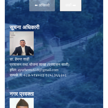
⬅️ अघिल्लो
अर्काे ➡️
सूचना अधिकारी
डा. हेमन्त शाही
प्रशासन तथा योजना शाखा (प्रशासन सातौ)
इमेल:
ayurhemu618@gmail.com
सम्पर्क नं: ०८७-५९४०२३\९८५८३६६२०८
नगर प्रवक्ता