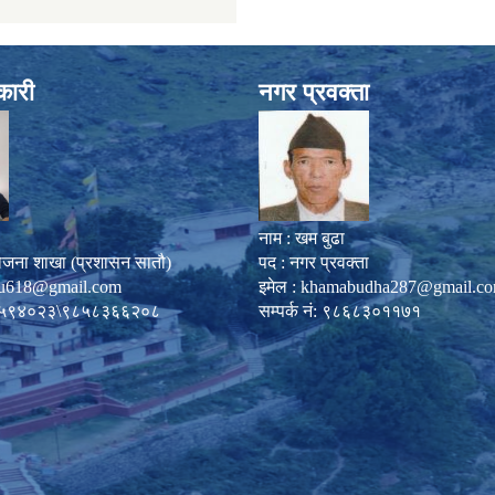
कारी
नगर प्रवक्ता
नाम : खम बुढा
ोजना शाखा (प्रशासन सातौ)
पद : नगर प्रवक्ता
u618@gmail.com
इमेल :
khamabudha287@gmail.c
०८७-५९४०२३\९८५८३६६२०८
सम्पर्क नं: ९८६८३०११७१