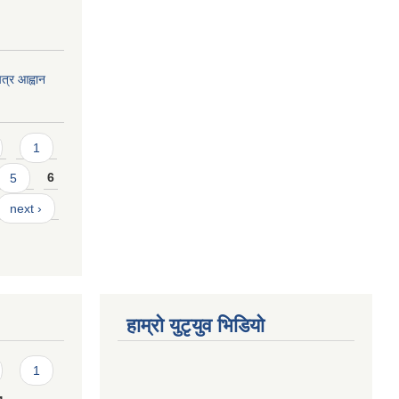
त्र आह्वान
1
5
6
next ›
हाम्राे युटृयुव भिडियाे
1