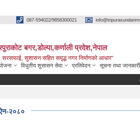
087-594022/9858300021
info@tripurasundarim
िपुराकोट बगर,डोल्पा,कर्णाली प्रदेश,नेपाल
च्छ, सरसफाई, सुशासन सहित समृद्ध नगर निर्माणको आधार"
ियोजना
विधुतीय शुसासन सेवा
प्रतिवेदन
सूचना तथा जानकारी
आ.ब. २०८
धन ऐन-२०८०