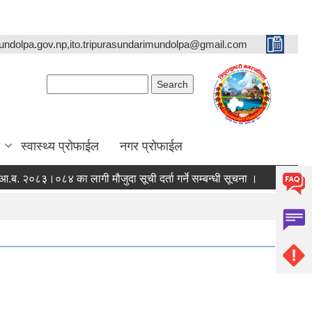
undolpa.gov.np,ito.tripurasundarimundolpa@gmail.com
Search form
Search
स्वास्थ्य प्रोफाईल
नगर प्रोफाईल
३।०८४ का लागी मौजुदा सूची दर्ता गर्ने सम्बन्धी सूचना ।
स्तरवृद्धि गरिएको