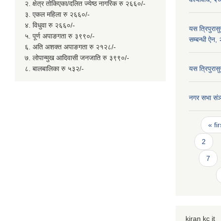
२. क्षेत्र तोकिएका/दलित ज्येष्ठ नागरिक रु २६६०/-
३. एकल महिला रु २६६०/-
४. विधुवा रु २६६०/-
यस त्रिपुरास
५. पूर्ण अपाङगता रु ३९९०/-
सम्बन्धी ऐन
६. अति अशक्त अपाङगता रु २१२८/-
७. लोपान्मुख आदिवासी जनजाति रु ३९९०/-
८. बालबालिका रु ५३२/-
यस त्रिपुरा
नगर सभा संञ्
Page
« fir
2
7
kiran kc it