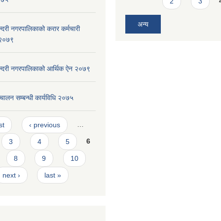
2
3
अन्य
ुन्दरी नगरपालिकाको करार कर्मचारी
, २०७९
सुन्दरी नगरपालिकाको आर्थिक ऐन २०७९
चालन सम्बन्धी कार्यविधि २०७५
s
st
‹ previous
…
3
4
5
6
8
9
10
next ›
last »