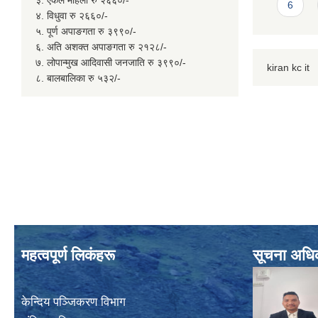
6
४. विधुवा रु २६६०/-
५. पूर्ण अपाङगता रु ३९९०/-
६. अति अशक्त अपाङगता रु २१२८/-
७. लोपान्मुख आदिवासी जनजाति रु ३९९०/-
kiran kc it
८. बालबालिका रु ५३२/-
महत्वपूर्ण लिकंहरू
सूचना अधि
केन्दिय पञ्जिकरण विभाग