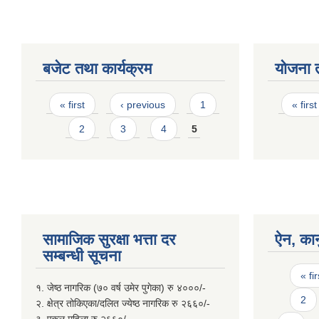
बजेट तथा कार्यक्रम
योजना 
Pages
Page
« first
‹ previous
1
« first
2
3
4
5
सामाजिक सुरक्षा भत्ता दर
ऐन, कान
सम्बन्धी सूचना
Page
« fir
१. जेष्ठ नागरिक (७० वर्ष उमेर पुगेका) रु ४०००/-
2
२. क्षेत्र तोकिएका/दलित ज्येष्ठ नागरिक रु २६६०/-
३. एकल महिला रु २६६०/-