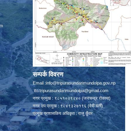
om
सम्पर्क विवरण
Email :
info@tripurasundarimundolpa.gov.np
ito.tripurasundarimundolpa@gmail.com
नगर प्रमुख : ९८५१०२९२४० (जनचन्द्र रोकाया)
नगर उप प्रमुख : ९८४९३२७१९६ (देवी घर्ती)
प्रमुख प्रशासकिय अधिकृत : राजु कुँवर