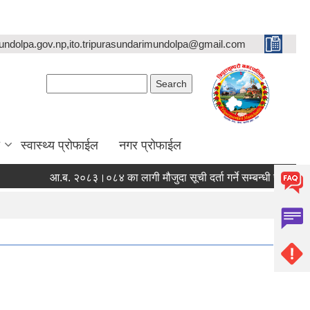
undolpa.gov.np,ito.tripurasundarimundolpa@gmail.com
Search form
Search
स्वास्थ्य प्रोफाईल
नगर प्रोफाईल
आ.ब. २०८३।०८४ का लागी मौजुदा सूची दर्ता गर्ने सम्बन्धी सूचना ।
स्