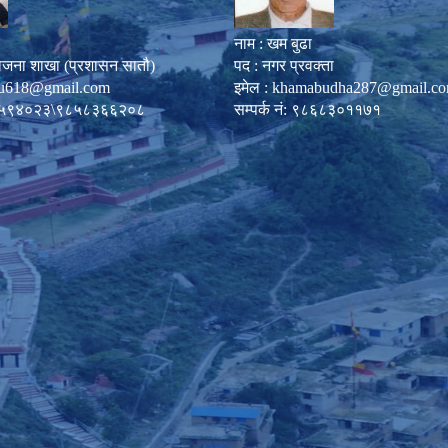
नाम : खम बुढा
ोजना शाखा (प्रशासन सातौ)
पद : नगर प्रवक्ता
u618@gmail.com
इमेल :
khamabudha287@gmail.c
०८७-५९४०२३\९८५८३६६२०८
सम्पर्क नं: ९८६८३०११७१