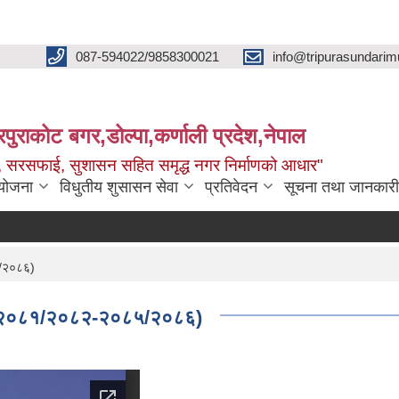
087-594022/9858300021
info@tripurasundarim
िपुराकोट बगर,डोल्पा,कर्णाली प्रदेश,नेपाल
च्छ, सरसफाई, सुशासन सहित समृद्ध नगर निर्माणको आधार"
ियोजना
विधुतीय शुसासन सेवा
प्रतिवेदन
सूचना तथा जानकारी
५/२०८६)
ना (२०८१/२०८२-२०८५/२०८६)