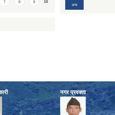
7
8
9
10
अन्य
कारी
नगर प्रवक्ता