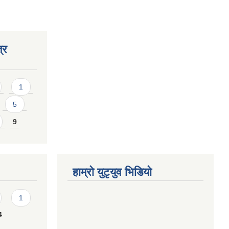
्र
1
5
9
हाम्राे युटृयुव भिडियाे
1
4