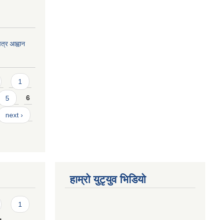
त्र आह्वान
1
5
6
next ›
हाम्राे युटृयुव भिडियाे
1