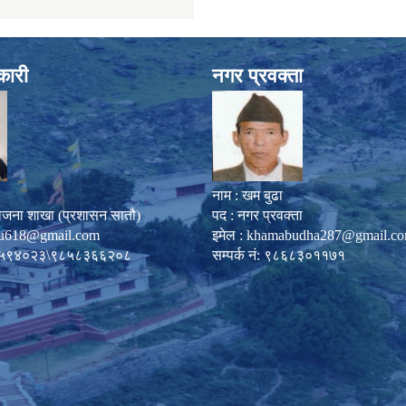
कारी
नगर प्रवक्ता
नाम : खम बुढा
ोजना शाखा (प्रशासन सातौ)
पद : नगर प्रवक्ता
u618@gmail.com
इमेल :
khamabudha287@gmail.c
०८७-५९४०२३\९८५८३६६२०८
सम्पर्क नं: ९८६८३०११७१