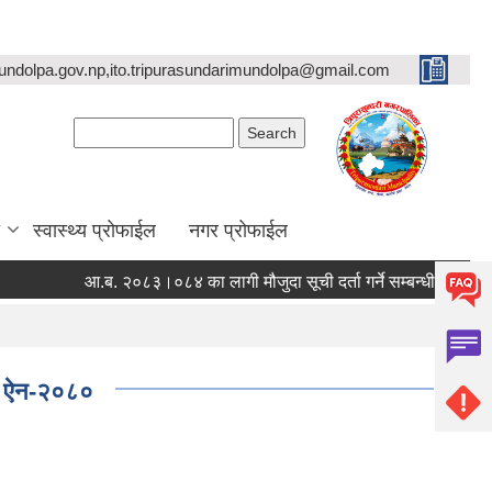
undolpa.gov.np,ito.tripurasundarimundolpa@gmail.com
Search form
Search
स्वास्थ्य प्रोफाईल
नगर प्रोफाईल
आ.ब. २०८३।०८४ का लागी मौजुदा सूची दर्ता गर्ने सम्बन्धी सूचना ।
स्
ेको ऐन-२०८०