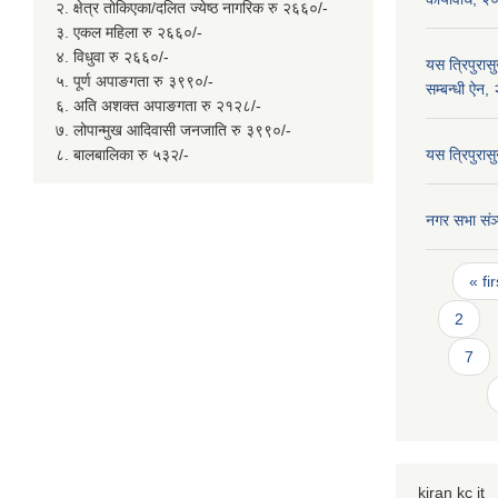
२. क्षेत्र तोकिएका/दलित ज्येष्ठ नागरिक रु २६६०/-
३. एकल महिला रु २६६०/-
४. विधुवा रु २६६०/-
यस त्रिपुरास
५. पूर्ण अपाङगता रु ३९९०/-
सम्बन्धी ऐन
६. अति अशक्त अपाङगता रु २१२८/-
७. लोपान्मुख आदिवासी जनजाति रु ३९९०/-
८. बालबालिका रु ५३२/-
यस त्रिपुरा
नगर सभा संञ्
Page
« fir
2
7
kiran kc it