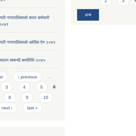
2
3
अन्य
ुन्दरी नगरपालिकाको करार कर्मचारी
, २०७९
सुन्दरी नगरपालिकाको आर्थिक ऐन २०७९
चालन सम्बन्धी कार्यविधि २०७५
s
st
‹ previous
…
3
4
5
6
8
9
10
next ›
last »