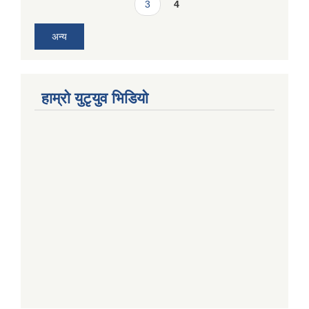
3
4
अन्य
हाम्राे युटृयुव भिडियाे