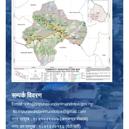
सम्पर्क विवरण
Email :
info@tripurasundarimundolpa.gov.np
ito.tripurasundarimundolpa@gmail.com
नगर प्रमुख : ९८५१०२९२४० (जनचन्द्र रोकाया)
नगर उप प्रमुख : ९८४९३२७१९६ (देवी घर्ती)