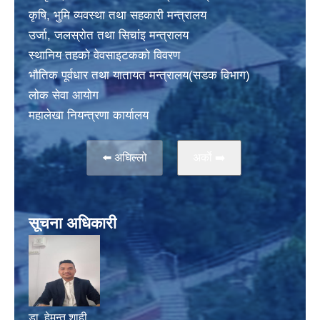
कृषि, भुमि व्यवस्था तथा सहकारी मन्त्रालय
उर्जा, जलस्राेत तथा सिचांइ मन्त्रालय
स्थानिय तहकाे वेवसाइटककाे विवरण
भाैतिक पूर्वधार तथा यातायत मन्त्रालय(सडक विभाग)
लाेक सेवा आयोग
महालेखा नियन्त्रणा कार्यालय
⬅️ अघिल्लो
अर्काे ➡️
सूचना अधिकारी
डा. हेमन्त शाही