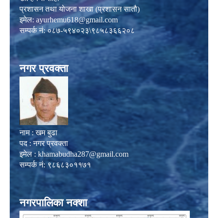
प्रशासन तथा योजना शाखा (प्रशासन सातौ)
इमेल:
ayurhemu618@gmail.com
सम्पर्क नं: ०८७-५९४०२३\९८५८३६६२०८
नगर प्रवक्ता
नाम : खम बुढा
पद : नगर प्रवक्ता
इमेल :
khamabudha287@gmail.com
सम्पर्क नं: ९८६८३०११७१
नगरपालिका नक्शा