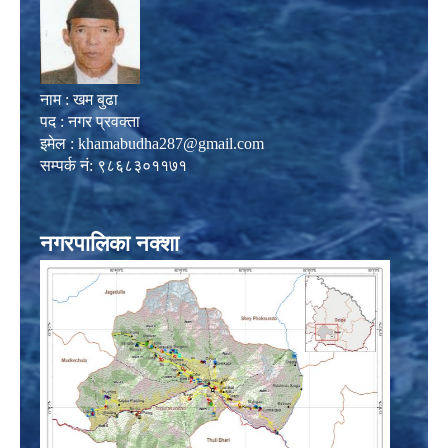
नाम : खम बुढा
पद : नगर प्रवक्ता
इमेल :
khamabudha287@gmail.com
सम्पर्क नं: ९८६८३०११७१
नगरपालिका नक्शा