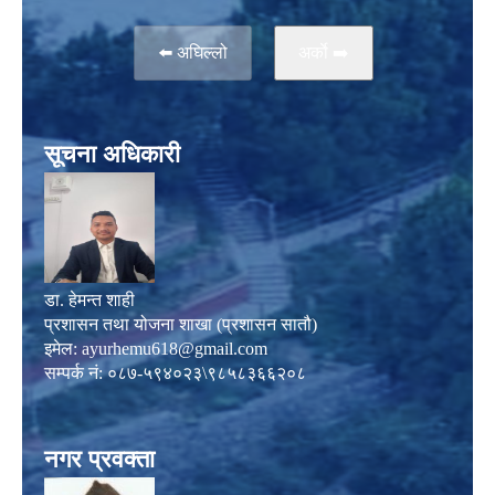
⬅️ अघिल्लो
अर्काे ➡️
सूचना अधिकारी
डा. हेमन्त शाही
प्रशासन तथा योजना शाखा (प्रशासन सातौ)
इमेल:
ayurhemu618@gmail.com
सम्पर्क नं: ०८७-५९४०२३\९८५८३६६२०८
नगर प्रवक्ता