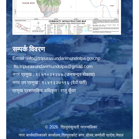
सम्पर्क विवरण
Email :
info@tripurasundarimundolpa.gov.np
ito.tripurasundarimundolpa@gmail.com
नगर प्रमुख : ९८५१०२९२४० (जनचन्द्र रोकाया)
नगर उप प्रमुख : ९८४९३२७१९६ (देवी घर्ती)
प्रमुख प्रशासकिय अधिकृत : राजु कुँवर
© 2026 त्रिपुरासुन्दरी नगरपालिका
नगर कार्यपालिकाको कार्यालय,त्रिपुराकोट बगर,डोल्पा,कर्णाली प्रदेश,नेपाल