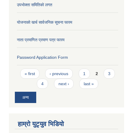
उपभाेक्ता समितिकाे लगत
याेजनाकाे खर्च सार्वजनिक सूचना फारम
नाता प्रमाणित प्रमाण पत्र फारम
Password Application Form
Pages
« first
‹ previous
1
2
3
4
next ›
last »
अन्य
हाम्राे युटृयुव भिडियाे