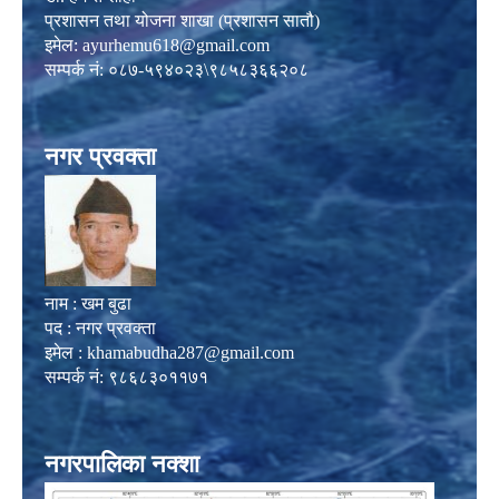
प्रशासन तथा योजना शाखा (प्रशासन सातौ)
इमेल:
ayurhemu618@gmail.com
सम्पर्क नं: ०८७-५९४०२३\९८५८३६६२०८
नगर प्रवक्ता
नाम : खम बुढा
पद : नगर प्रवक्ता
इमेल :
khamabudha287@gmail.com
सम्पर्क नं: ९८६८३०११७१
नगरपालिका नक्शा