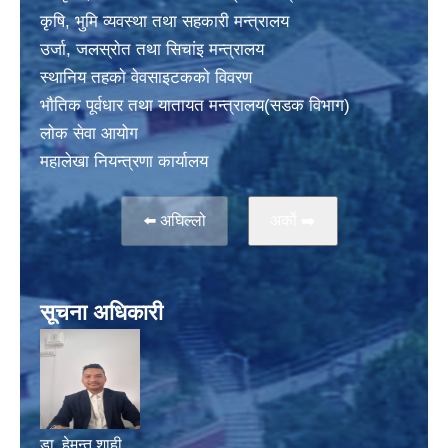
कृषि, भुमि व्यवस्था तथा सहकारी मन्त्रालय
उर्जा, जलस्राेत तथा सिचांइ मन्त्रालय
स्थानिय तहकाे वेवसाइटककाे विवरण
भाैतिक पूर्वधार तथा यातायत मन्त्रालय(सडक विभाग)
लाेक सेवा आयोग
महालेखा नियन्त्रणा कार्यालय
⬅️ अघिल्लो
अर्काे ➡️
सूचना अधिकारी
डा. हेमन्त शाही