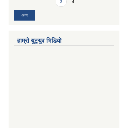
3
4
अन्य
हाम्राे युटृयुव भिडियाे