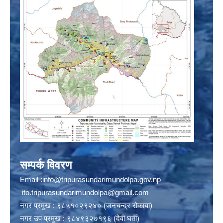
सम्पर्क विवरण
Email :
info@tripurasundarimundolpa.gov.np
ito.tripurasundarimundolpa@gmail.com
नगर प्रमुख : ९८५१०२९२४० (जनचन्द्र रोकाया)
नगर उप प्रमुख : ९८४९३२७१९६ (देवी घर्ती)