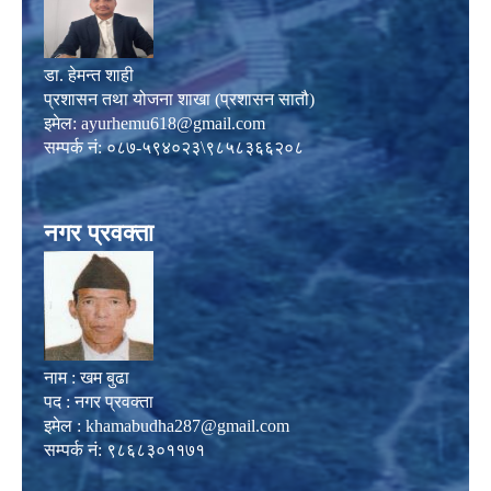
डा. हेमन्त शाही
प्रशासन तथा योजना शाखा (प्रशासन सातौ)
इमेल:
ayurhemu618@gmail.com
सम्पर्क नं: ०८७-५९४०२३\९८५८३६६२०८
नगर प्रवक्ता
नाम : खम बुढा
पद : नगर प्रवक्ता
इमेल :
khamabudha287@gmail.com
सम्पर्क नं: ९८६८३०११७१