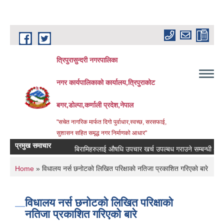
Skip to main content
त्रिपुरासुन्दरी नगरपालिका
नगर कार्यपालिकाको कार्यालय,त्रिपुराकोट
बगर,डोल्पा,कर्णाली प्रदेश,नेपाल
"सचेत नागरिक मार्फत दिगो पुर्वाधार,स्वच्छ, सरसफाई,
सुशासन सहित समृद्ध नगर निर्माणको आधार"
प्रमुख समाचार
बिरामिहरुलाई ‍‌औषधि उपचार खर्च उपल्बध गराउने सम्बन्धी अत्यन्त ज
You are here
Home
» विधालय नर्स छनाेटकाे लिखित परिक्षाकाे नतिजा प्रकाशित गरिएकाे बारे
विधालय नर्स छनाेटकाे लिखित परिक्षाकाे
नतिजा प्रकाशित गरिएकाे बारे