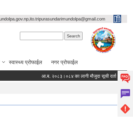
undolpa.gov.np,ito.tripurasundarimundolpa@gmail.com
Search form
Search
स्वास्थ्य प्रोफाईल
नगर प्रोफाईल
आ.ब. २०८३।०८४ का लागी मौजुदा सूची दर्ता गर्ने सम्बन्धी सूच