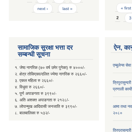
Page
« first
next ›
last »
2
3
सामाजिक सुरक्षा भत्ता दर
ऐन, कान
सम्बन्धी सूचना
एम्बुलेन्स स
१. जेष्ठ नागरिक (७० वर्ष उमेर पुगेका) रु ४०००/-
२. क्षेत्र तोकिएका/दलित ज्येष्ठ नागरिक रु २६६०/-
३. एकल महिला रु २६६०/-
त्रिपुरासुन्
४. विधुवा रु २६६०/-
प्रणाली कार्
५. पूर्ण अपाङगता रु ३९९०/-
६. अति अशक्त अपाङगता रु २१२८/-
७. लोपान्मुख आदिवासी जनजाति रु ३९९०/-
आमा तथा नवजा
८. बालबालिका रु ५३२/-
२०८०
त्रिपुरासुन्