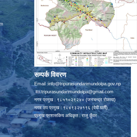
om
सम्पर्क विवरण
Email :
info@tripurasundarimundolpa.gov.np
ito.tripurasundarimundolpa@gmail.com
नगर प्रमुख : ९८५१०२९२४० (जनचन्द्र रोकाया)
नगर उप प्रमुख : ९८४९३२७१९६ (देवी घर्ती)
प्रमुख प्रशासकिय अधिकृत : राजु कुँवर