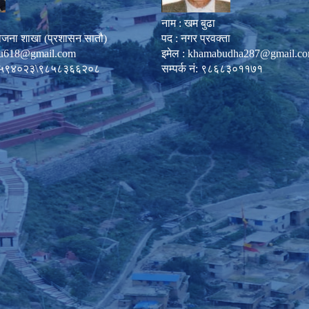
नाम : खम बुढा
ोजना शाखा (प्रशासन सातौ)
पद : नगर प्रवक्ता
u618@gmail.com
इमेल :
khamabudha287@gmail.c
०८७-५९४०२३\९८५८३६६२०८
सम्पर्क नं: ९८६८३०११७१