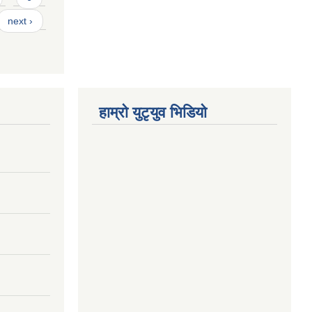
next ›
हाम्राे युटृयुव भिडियाे