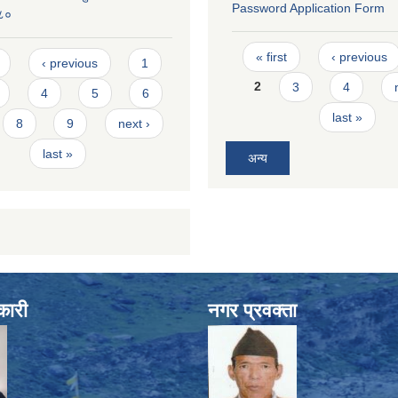
Password Application Form
०८०
Pages
s
« first
‹ previous
‹ previous
1
2
3
4
4
5
6
last »
8
9
next ›
last »
अन्य
कारी
नगर प्रवक्ता