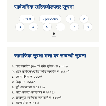
सार्वजनिक खरिद/बोलपत्र सूचना
Pages
« first
‹ previous
1
2
3
4
5
6
7
8
9
सामाजिक सुरक्षा भत्ता दर सम्बन्धी सूचना
१. जेष्ठ नागरिक (७० वर्ष उमेर पुगेका) रु ४०००/-
२. क्षेत्र तोकिएका/दलित ज्येष्ठ नागरिक रु २६६०/-
३. एकल महिला रु २६६०/-
४. विधुवा रु २६६०/-
५. पूर्ण अपाङगता रु ३९९०/-
६. अति अशक्त अपाङगता रु २१२८/-
७. लोपान्मुख आदिवासी जनजाति रु ३९९०/-
८. बालबालिका रु ५३२/-