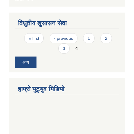
विधुतीय शुसासन सेवा
Pages
« first
‹ previous
1
2
3
4
अन्य
हाम्राे युटृयुव भिडियाे