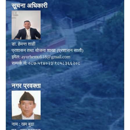
सूचना अधिकारी
डा. हेमन्त शाही
प्रशासन तथा योजना शाखा (प्रशासन सातौ)
इमेल:
ayurhemu618@gmail.com
सम्पर्क नं: ०८७-५९४०२३\९८५८३६६२०८
नगर प्रवक्ता
नाम : खम बुढा