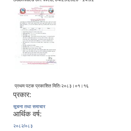
प्रथम पटक प्रकाशित मितिः२०८३।०१।१६
प्रकार:
सूचना तथा समाचार
आर्थिक वर्ष:
२०८२/०८३
बालि विशेष व्यवसायीक साना पकेट कार्यक्रम सत्ञ्चालन गर्न ईच्छुक लक्षित वर्गवाट प्रस्ताव पेश गर्ने बारे सुचना ।