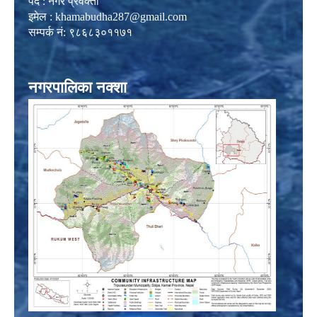
पद : नगर प्रवक्ता
इमेल :
khamabudha287@gmail.com
सम्पर्क नं: ९८६८३०११७१
नगरपालिका नक्शा