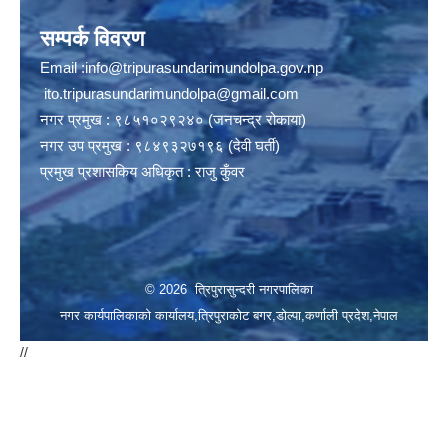
सम्पर्क विवरण
Email :
info@tripurasundarimundolpa.gov.np
ito.tripurasundarimundolpa@gmail.com
नगर प्रमुख : ९८५१०२९२४० (जनचन्द्र रोकाया)
नगर उप प्रमुख : ९८४९३२७१९६ (देवी घर्ती)
प्रमुख प्रशासकिय अधिकृत : राजु कुँवर
© 2026 त्रिपुरासुन्दरी नगरपालिका
नगर कार्यपालिकाको कार्यालय,त्रिपुराकोट बगर,डोल्पा,कर्णाली प्रदेश,नेपाल
//