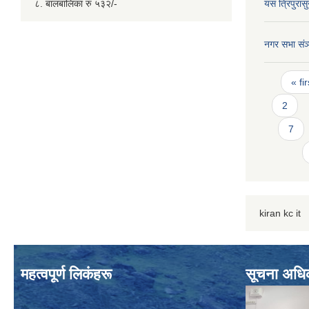
८. बालबालिका रु ५३२/-
यस त्रिपुरा
नगर सभा संञ्
Page
« fir
2
7
kiran kc it
महत्वपूर्ण लिकंहरू
सूचना अधि