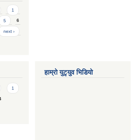
1
5
6
next ›
हाम्राे युटृयुव भिडियाे
1
4