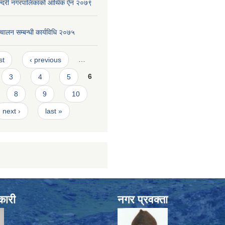
सुन्दरी नगरपालिकाको आर्थिक ऐन २०७९
चालन सम्बन्धी कार्यविधि २०७५
s
st
‹ previous
…
3
4
5
6
8
9
10
next ›
last »
कारी
नगर प्रवक्ता