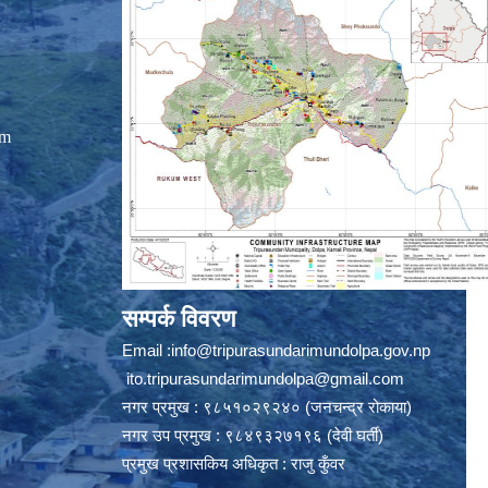
om
सम्पर्क विवरण
Email :
info@tripurasundarimundolpa.gov.np
ito.tripurasundarimundolpa@gmail.com
नगर प्रमुख : ९८५१०२९२४० (जनचन्द्र रोकाया)
नगर उप प्रमुख : ९८४९३२७१९६ (देवी घर्ती)
प्रमुख प्रशासकिय अधिकृत : राजु कुँवर