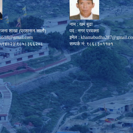
नाम : खम बुढा
ोजना शाखा (प्रशासन सातौ)
पद : नगर प्रवक्ता
u618@gmail.com
इमेल :
khamabudha287@gmail.c
०८७-५९४०२३\९८५८३६६२०८
सम्पर्क नं: ९८६८३०११७१