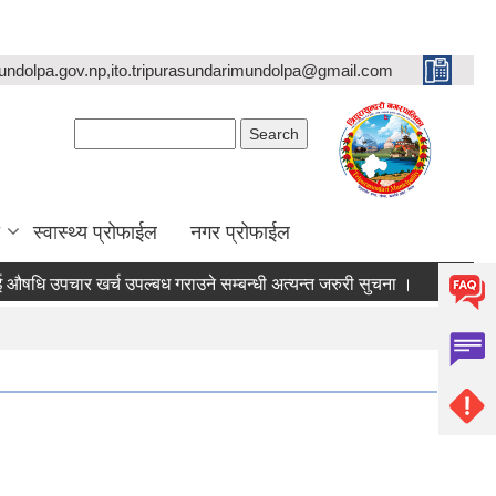
undolpa.gov.np,ito.tripurasundarimundolpa@gmail.com
Search form
Search
स्वास्थ्य प्रोफाईल
नगर प्रोफाईल
उपचार खर्च उपल्बध गराउने सम्बन्धी अत्यन्त जरुरी सुचना ।
रिक्त पदमा स्थ