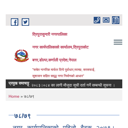
Skip to main content
त्रिपुरासुन्दरी नगरपालिका
नगर कार्यपालिकाको कार्यालय,त्रिपुराकोट
बगर,डोल्पा,कर्णाली प्रदेश,नेपाल
"सचेत नागरिक मार्फत दिगो पुर्वाधार,स्वच्छ, सरसफाई,
सुशासन सहित समृद्ध नगर निर्माणको आधार"
प्रमुख समाचार
आ.ब. २०८३।०८४ का लागी मौजुदा सूची दर्ता गर्ने सम्बन्धी सूचना ।
स्तरवृद्धि
You are here
Home
» ७८/७९
७८/७९
नगर कार्यपालिकाको पहिलो बैठक २०७९।