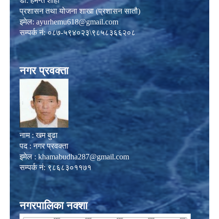
डा. हेमन्त शाही
प्रशासन तथा योजना शाखा (प्रशासन सातौ)
इमेल:
ayurhemu618@gmail.com
सम्पर्क नं: ०८७-५९४०२३\९८५८३६६२०८
नगर प्रवक्ता
नाम : खम बुढा
पद : नगर प्रवक्ता
इमेल :
khamabudha287@gmail.com
सम्पर्क नं: ९८६८३०११७१
नगरपालिका नक्शा