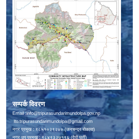
सम्पर्क विवरण
Email :
info@tripurasundarimundolpa.gov.np
ito.tripurasundarimundolpa@gmail.com
नगर प्रमुख : ९८५१०२९२४० (जनचन्द्र रोकाया)
नगर उप प्रमुख : ९८४९३२७१९६ (देवी घर्ती)