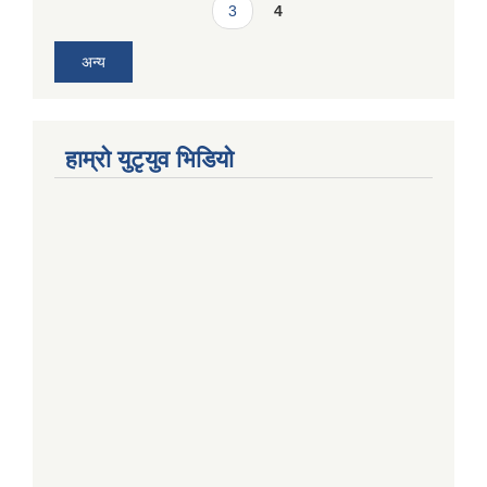
3
4
अन्य
हाम्राे युटृयुव भिडियाे