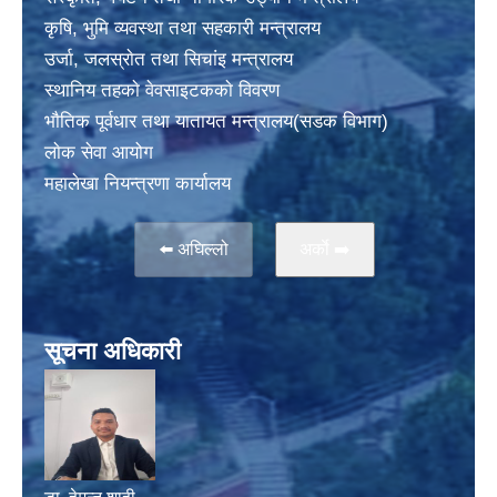
कृषि, भुमि व्यवस्था तथा सहकारी मन्त्रालय
उर्जा, जलस्राेत तथा सिचांइ मन्त्रालय
स्थानिय तहकाे वेवसाइटककाे विवरण
भाैतिक पूर्वधार तथा यातायत मन्त्रालय(सडक विभाग)
लाेक सेवा आयोग
महालेखा नियन्त्रणा कार्यालय
⬅️ अघिल्लो
अर्काे ➡️
सूचना अधिकारी