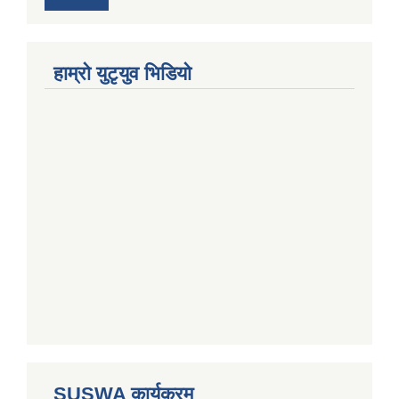
हाम्राे युटृयुव भिडियाे
SUSWA कार्यक्रम