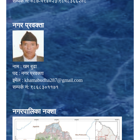
सम्पर्क नं: ०८७-५९४०२३\९८५८३६६२०८
नगर प्रवक्ता
नाम : खम बुढा
पद : नगर प्रवक्ता
इमेल :
khamabudha287@gmail.com
सम्पर्क नं: ९८६८३०११७१
नगरपालिका नक्शा