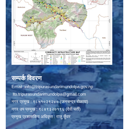
सम्पर्क विवरण
Email :
info@tripurasundarimundolpa.gov.np
ito.tripurasundarimundolpa@gmail.com
नगर प्रमुख : ९८५१०२९२४० (जनचन्द्र रोकाया)
नगर उप प्रमुख : ९८४९३२७१९६ (देवी घर्ती)
प्रमुख प्रशासकिय अधिकृत : राजु कुँवर