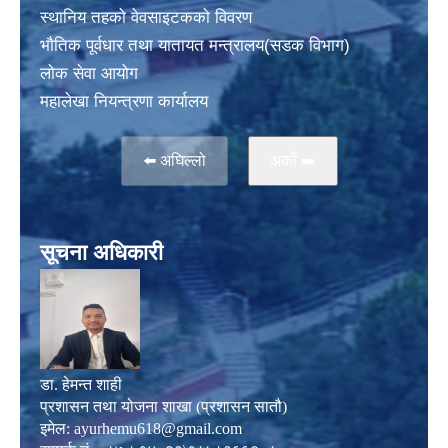
स्थानिय तहकाे वेवसाइटककाे विवरण
भाैतिक पूर्वधार तथा यातायत मन्त्रालय(सडक विभाग)
लाेक सेवा आयोग
महालेखा नियन्त्रणा कार्यालय
⬅️ अघिल्लो
अर्काे ➡️
सूचना अधिकारी
डा. हेमन्त शाही
प्रशासन तथा योजना शाखा (प्रशासन सातौ)
इमेल:
ayurhemu618@gmail.com