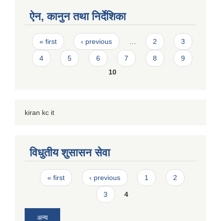
ऐन, कानुन तथा निर्देशिका
Pages
« first
‹ previous
…
2
3
4
5
6
7
8
9
10
kiran kc it
विधुतीय शुसासन सेवा
Pages
« first
‹ previous
1
2
3
4
अन्य