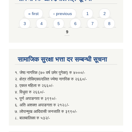
Pages
« first
‹ previous
1
2
3
4
5
6
7
8
9
सामाजिक सुरक्षा भत्ता दर सम्बन्धी सूचना
१. जेष्ठ नागरिक (७० वर्ष उमेर पुगेका) रु ४०००/-
२. क्षेत्र तोकिएका/दलित ज्येष्ठ नागरिक रु २६६०/-
३. एकल महिला रु २६६०/-
४. विधुवा रु २६६०/-
५. पूर्ण अपाङगता रु ३९९०/-
६. अति अशक्त अपाङगता रु २१२८/-
७. लोपान्मुख आदिवासी जनजाति रु ३९९०/-
८. बालबालिका रु ५३२/-