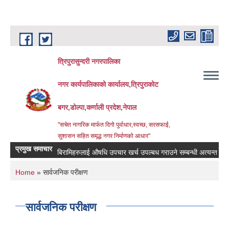
Skip to main content
त्रिपुरासुन्दरी नगरपालिका
नगर कार्यपालिकाको कार्यालय,त्रिपुराकोट
बगर,डोल्पा,कर्णाली प्रदेश,नेपाल
"सचेत नागरिक मार्फत दिगो पुर्वाधार,स्वच्छ, सरसफाई,
सुशासन सहित समृद्ध नगर निर्माणको आधार"
प्रमुख समाचार
बिरामिहरुलाई ‍‌औषधि उपचार खर्च उपल्बध गराउने सम्बन्धी अत्यन्त जरुरी सु
You are here
Home
» सार्वजनिक परीक्षण
सार्वजनिक परीक्षण