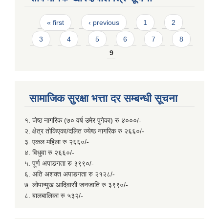
Pages
« first
‹ previous
1
2
3
4
5
6
7
8
9
सामाजिक सुरक्षा भत्ता दर सम्बन्धी सूचना
१. जेष्ठ नागरिक (७० वर्ष उमेर पुगेका) रु ४०००/-
२. क्षेत्र तोकिएका/दलित ज्येष्ठ नागरिक रु २६६०/-
३. एकल महिला रु २६६०/-
४. विधुवा रु २६६०/-
५. पूर्ण अपाङगता रु ३९९०/-
६. अति अशक्त अपाङगता रु २१२८/-
७. लोपान्मुख आदिवासी जनजाति रु ३९९०/-
८. बालबालिका रु ५३२/-