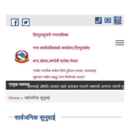
Skip to main content
त्रिपुरासुन्दरी नगरपालिका
नगर कार्यपालिकाको कार्यालय,त्रिपुराकोट
बगर,डोल्पा,कर्णाली प्रदेश,नेपाल
"सचेत नागरिक मार्फत दिगो पुर्वाधार,स्वच्छ, सरसफाई,
सुशासन सहित समृद्ध नगर निर्माणको आधार"
प्रमुख समाचार
बिरामिहरुलाई ‍‌औषधि उपचार खर्च उपल्बध गराउने सम्बन्धी अत्यन्त जरुरी सुचना ।
You are here
Home
» सार्वजनिक सुनुवाई
सार्वजनिक सुनुवाई