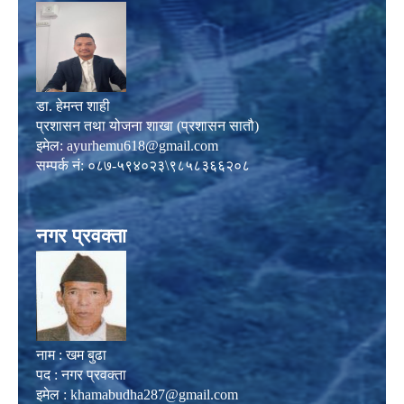
डा. हेमन्त शाही
प्रशासन तथा योजना शाखा (प्रशासन सातौ)
इमेल:
ayurhemu618@gmail.com
सम्पर्क नं: ०८७-५९४०२३\९८५८३६६२०८
नगर प्रवक्ता
नाम : खम बुढा
पद : नगर प्रवक्ता
इमेल :
khamabudha287@gmail.com