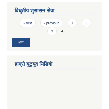
विधुतीय शुसासन सेवा
Pages
« first
‹ previous
1
2
3
4
अन्य
हाम्राे युटृयुव भिडियाे