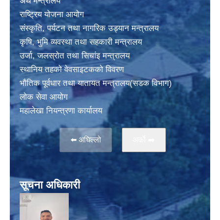
अर्थ मन्त्रालय
राष्ट्रिय योजना आयोग
संस्कृति, पर्यटन तथा नागरिक उड्यान मन्त्रालय
कृषि, भुमि व्यवस्था तथा सहकारी मन्त्रालय
उर्जा, जलस्राेत तथा सिचांइ मन्त्रालय
स्थानिय तहकाे वेवसाइटककाे विवरण
भाैतिक पूर्वधार तथा यातायत मन्त्रालय(सडक विभाग)
लाेक सेवा आयोग
महालेखा नियन्त्रणा कार्यालय
⬅️ अघिल्लो
अर्काे ➡️
सूचना अधिकारी