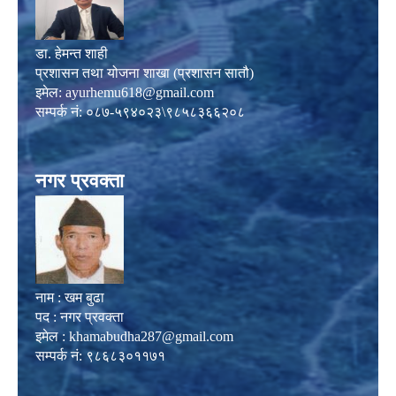
डा. हेमन्त शाही
प्रशासन तथा योजना शाखा (प्रशासन सातौ)
इमेल:
ayurhemu618@gmail.com
सम्पर्क नं: ०८७-५९४०२३\९८५८३६६२०८
नगर प्रवक्ता
नाम : खम बुढा
पद : नगर प्रवक्ता
इमेल :
khamabudha287@gmail.com
सम्पर्क नं: ९८६८३०११७१