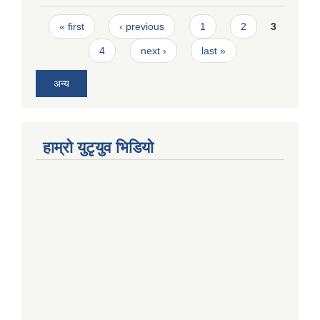
Pages
« first
‹ previous
1
2
3
4
next ›
last »
अन्य
हाम्राे युटृयुव भिडियाे