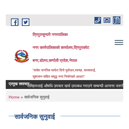
Skip to main content
त्रिपुरासुन्दरी नगरपालिका
नगर कार्यपालिकाको कार्यालय,त्रिपुराकोट
बगर,डोल्पा,कर्णाली प्रदेश,नेपाल
"सचेत नागरिक मार्फत दिगो पुर्वाधार,स्वच्छ, सरसफाई,
सुशासन सहित समृद्ध नगर निर्माणको आधार"
प्रमुख समाचार
बिरामिहरुलाई ‍‌औषधि उपचार खर्च उपल्बध गराउने सम्बन्धी अत्यन्त जरुरी सुचना ।
You are here
Home
» सार्वजनिक सुनुवाई
सार्वजनिक सुनुवाई