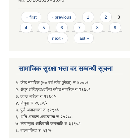
मिति:
10/26/2025 - 13:45
Pages
« first
‹ previous
1
2
3
4
5
6
7
8
9
next ›
last »
सामाजिक सुरक्षा भत्ता दर सम्बन्धी सूचना
१. जेष्ठ नागरिक (७० वर्ष उमेर पुगेका) रु ४०००/-
२. क्षेत्र तोकिएका/दलित ज्येष्ठ नागरिक रु २६६०/-
३. एकल महिला रु २६६०/-
४. विधुवा रु २६६०/-
५. पूर्ण अपाङगता रु ३९९०/-
६. अति अशक्त अपाङगता रु २१२८/-
७. लोपान्मुख आदिवासी जनजाति रु ३९९०/-
८. बालबालिका रु ५३२/-