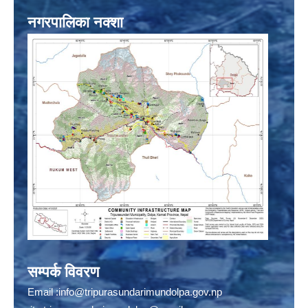
नगरपालिका नक्शा
सम्पर्क विवरण
Email :
info@tripurasundarimundolpa.gov.np