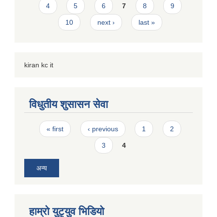
4
5
6
7
8
9
10
next ›
last »
kiran kc it
विधुतीय शुसासन सेवा
Pages
« first
‹ previous
1
2
3
4
अन्य
हाम्राे युटृयुव भिडियाे