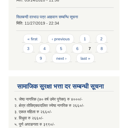
मिति:
05/14/2020 - 11:56
सिलबन्दी दरभाउ पत्र आहवान सम्बन्धि सूचना
मिति:
11/27/2019 - 22:34
Pages
« first
‹ previous
1
2
3
4
5
6
7
8
9
next ›
last »
सामाजिक सुरक्षा भत्ता दर सम्बन्धी सूचना
१. जेष्ठ नागरिक (७० वर्ष उमेर पुगेका) रु ४०००/-
२. क्षेत्र तोकिएका/दलित ज्येष्ठ नागरिक रु २६६०/-
३. एकल महिला रु २६६०/-
४. विधुवा रु २६६०/-
५. पूर्ण अपाङगता रु ३९९०/-