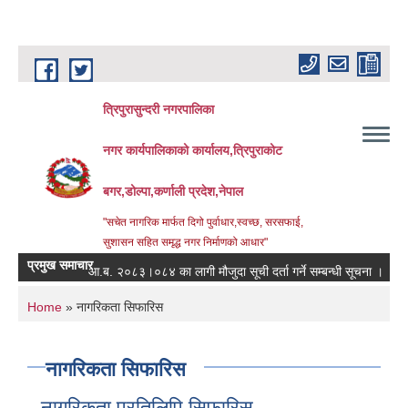
Skip to main content
त्रिपुरासुन्दरी नगरपालिका
नगर कार्यपालिकाको कार्यालय,त्रिपुराकोट
बगर,डोल्पा,कर्णाली प्रदेश,नेपाल
"सचेत नागरिक मार्फत दिगो पुर्वाधार,स्वच्छ, सरसफाई,
सुशासन सहित समृद्ध नगर निर्माणको आधार"
प्रमुख समाचार
आ.ब. २०८३।०८४ का लागी मौजुदा सूची दर्ता गर्ने सम्बन्धी सूचना ।
स्तर
You are here
Home
» नागरिकता सिफारिस
नागरिकता सिफारिस
नागरिकता प्रतिलिपि सिफारिस