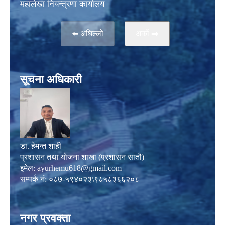
महालेखा नियन्त्रणा कार्यालय
⬅️ अघिल्लो
अर्काे ➡️
सूचना अधिकारी
डा. हेमन्त शाही
प्रशासन तथा योजना शाखा (प्रशासन सातौ)
इमेल:
ayurhemu618@gmail.com
सम्पर्क नं: ०८७-५९४०२३\९८५८३६६२०८
नगर प्रवक्ता