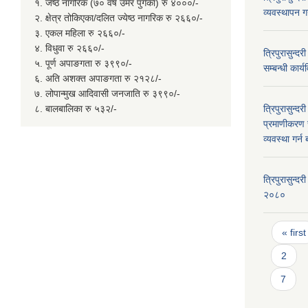
१. जेष्ठ नागरिक (७० वर्ष उमेर पुगेका) रु ४०००/-
व्यवस्थापन गर
२. क्षेत्र तोकिएका/दलित ज्येष्ठ नागरिक रु २६६०/-
३. एकल महिला रु २६६०/-
४. विधुवा रु २६६०/-
त्रिपुरासुन्द
५. पूर्ण अपाङगता रु ३९९०/-
सम्बन्धी कार
६. अति अशक्त अपाङगता रु २१२८/-
७. लोपान्मुख आदिवासी जनजाति रु ३९९०/-
८. बालबालिका रु ५३२/-
त्रिपुरासुन्
प्रमाणीकरण र
व्यवस्था गर्
त्रिपुरासुन्
२०८०
Page
« first
2
7