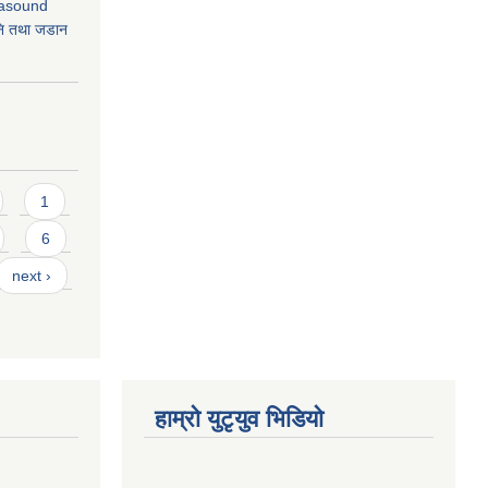
rasound
ि तथा जडान
1
6
next ›
हाम्राे युटृयुव भिडियाे