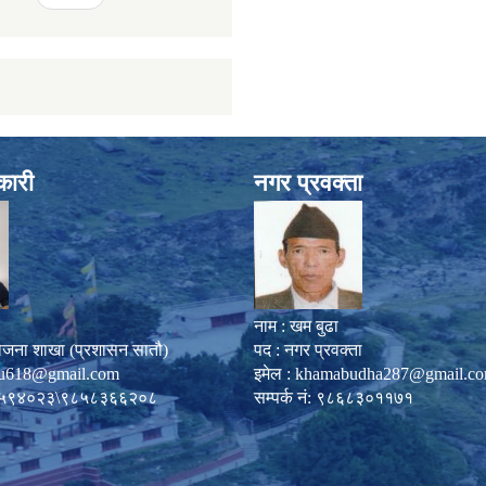
कारी
नगर प्रवक्ता
नाम : खम बुढा
ोजना शाखा (प्रशासन सातौ)
पद : नगर प्रवक्ता
u618@gmail.com
इमेल :
khamabudha287@gmail.c
०८७-५९४०२३\९८५८३६६२०८
सम्पर्क नं: ९८६८३०११७१