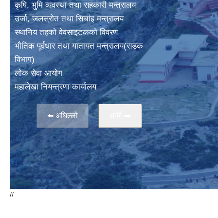
कृषि, भुमि व्यवस्था तथा सहकारी मन्त्रालय
उर्जा, जलस्राेत तथा सिचांइ मन्त्रालय
स्थानिय तहकाे वेवसाइटककाे विवरण
भाैतिक पूर्वधार तथा यातायत मन्त्रालय(सडक
विभाग)
लाेक सेवा आयोग
महालेखा नियन्त्रणा कार्यालय
⬅️ अघिल्लो
अर्काे ➡️
//