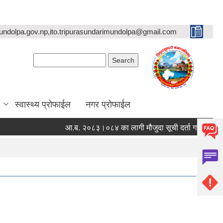
undolpa.gov.np,ito.tripurasundarimundolpa@gmail.com
Search form
Search
स्वास्थ्य प्रोफाईल
नगर प्रोफाईल
आ.ब. २०८३।०८४ का लागी मौजुदा सूची दर्ता गर्ने सम्बन्धी सूचना