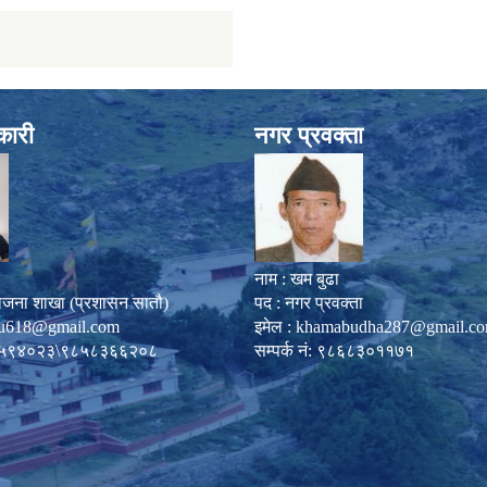
कारी
नगर प्रवक्ता
नाम : खम बुढा
ोजना शाखा (प्रशासन सातौ)
पद : नगर प्रवक्ता
u618@gmail.com
इमेल :
khamabudha287@gmail.c
०८७-५९४०२३\९८५८३६६२०८
सम्पर्क नं: ९८६८३०११७१