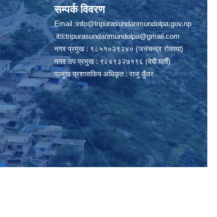
सम्पर्क विवरण
Email :
info@tripurasundarimundolpa.gov.np
ito.tripurasundarimundolpa@gmail.com
नगर प्रमुख : ९८५१०२९२४० (जनचन्द्र रोकाया)
नगर उप प्रमुख : ९८४९३२७१९६ (देवी घर्ती)
प्रमुख प्रशासकिय अधिकृत : राजु कुँवर