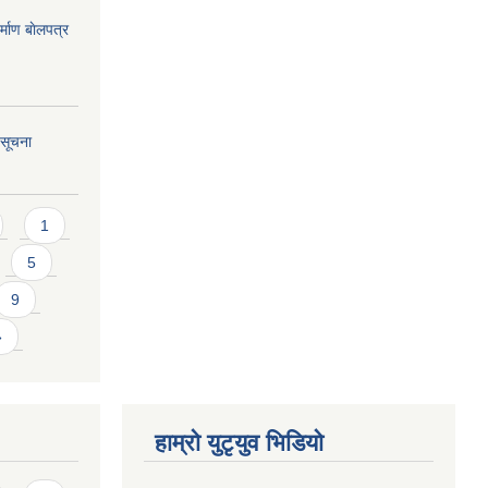
्माण बाेलपत्र
 सूचना
1
5
9
»
हाम्राे युटृयुव भिडियाे