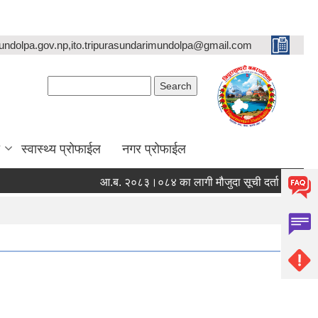
undolpa.gov.np,ito.tripurasundarimundolpa@gmail.com
Search form
Search
स्वास्थ्य प्रोफाईल
नगर प्रोफाईल
आ.ब. २०८३।०८४ का लागी मौजुदा सूची दर्ता गर्ने सम्बन्धी सूच