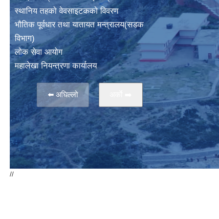
स्थानिय तहकाे वेवसाइटककाे विवरण
भाैतिक पूर्वधार तथा यातायत मन्त्रालय(सडक
विभाग)
लाेक सेवा आयोग
महालेखा नियन्त्रणा कार्यालय
⬅️ अघिल्लो
अर्काे ➡️
//