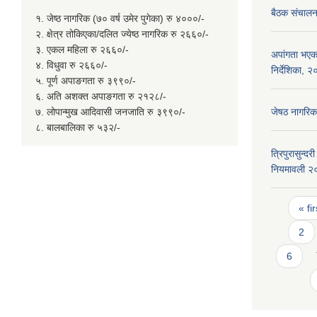
बैठक संचालन 
१. जेष्ठ नागरिक (७० वर्ष उमेर पुगेका) रु ४०००/-
२. क्षेत्र तोकिएका/दलित ज्येष्ठ नागरिक रु २६६०/-
३. एकल महिला रु २६६०/-
अपांगता भएका
४. विधुवा रु २६६०/-
निर्देशिका, 
५. पूर्ण अपाङगता रु ३९९०/-
६. अति अशक्त अपाङगता रु २१२८/-
७. लोपान्मुख आदिवासी जनजाति रु ३९९०/-
जेषठ नागरिक
८. बालबालिका रु ५३२/-
त्रिपुरासुन्
नियमावली २
Page
« fir
2
6