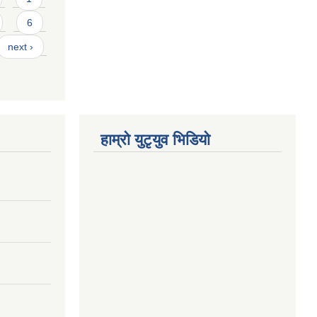
6
next ›
हाम्राे युटृयुव भिडियाे