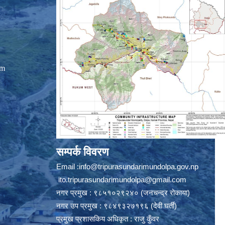
om
सम्पर्क विवरण
Email :
info@tripurasundarimundolpa.gov.np
ito.tripurasundarimundolpa@gmail.com
नगर प्रमुख : ९८५१०२९२४० (जनचन्द्र रोकाया)
नगर उप प्रमुख : ९८४९३२७१९६ (देवी घर्ती)
प्रमुख प्रशासकिय अधिकृत : राजु कुँवर