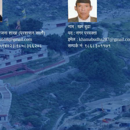
नाम : खम बुढा
ोजना शाखा (प्रशासन सातौ)
पद : नगर प्रवक्ता
u618@gmail.com
इमेल :
khamabudha287@gmail.c
०८७-५९४०२३\९८५८३६६२०८
सम्पर्क नं: ९८६८३०११७१