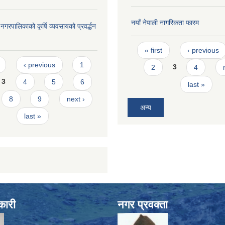
नयाँ नेपाली नागरिकता फारम
री नगरपालिकाको कृर्षि व्यवसायको प्रवर्द्धन
Pages
« first
‹ previous
s
‹ previous
1
2
3
4
3
4
5
6
last »
8
9
next ›
अन्य
last »
कारी
नगर प्रवक्ता