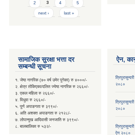
2
3
4
5
next ›
last »
सामाजिक सुरक्षा भत्ता दर
ऐन, कान
सम्बन्धी सूचना
त्रिपुरासुन्
१. जेष्ठ नागरिक (७० वर्ष उमेर पुगेका) रु ४०००/-
२०८०
२. क्षेत्र तोकिएका/दलित ज्येष्ठ नागरिक रु २६६०/-
३. एकल महिला रु २६६०/-
४. विधुवा रु २६६०/-
त्रिपुरासुन्दर
५. पूर्ण अपाङगता रु ३९९०/-
२०८०
६. अति अशक्त अपाङगता रु २१२८/-
७. लोपान्मुख आदिवासी जनजाति रु ३९९०/-
८. बालबालिका रु ५३२/-
त्रिपुरासुन्
ऐन २०८०