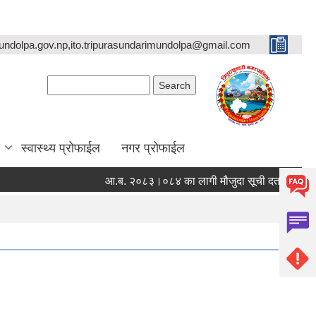
undolpa.gov.np,ito.tripurasundarimundolpa@gmail.com
Search form
Search
स्वास्थ्य प्रोफाईल
नगर प्रोफाईल
आ.ब. २०८३।०८४ का लागी मौजुदा सूची दर्ता गर्ने सम्बन्धी स