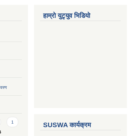
हाम्राे युटृयुव भिडियाे
विवरण
1
SUSWA कार्यक्रम
4