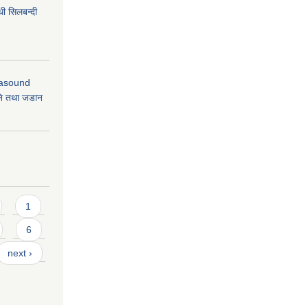
धी सिलबन्दी
rasound
ि तथा जडान
1
6
next ›