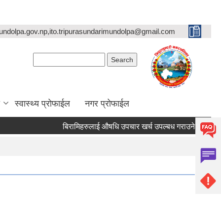
undolpa.gov.np,ito.tripurasundarimundolpa@gmail.com
Search form
Search
स्वास्थ्य प्रोफाईल
नगर प्रोफाईल
बिरामिहरुलाई ‍‌औषधि उपचार खर्च उपल्बध गराउने सम्बन्धी अत्यन्त ज