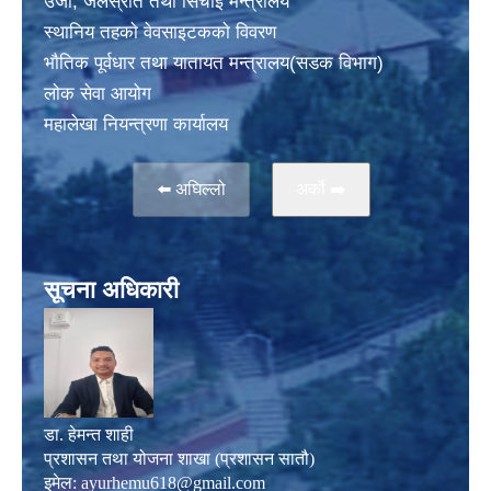
उर्जा, जलस्राेत तथा सिचांइ मन्त्रालय
स्थानिय तहकाे वेवसाइटककाे विवरण
भाैतिक पूर्वधार तथा यातायत मन्त्रालय(सडक विभाग)
लाेक सेवा आयोग
महालेखा नियन्त्रणा कार्यालय
⬅️ अघिल्लो
अर्काे ➡️
सूचना अधिकारी
डा. हेमन्त शाही
प्रशासन तथा योजना शाखा (प्रशासन सातौ)
इमेल:
ayurhemu618@gmail.com