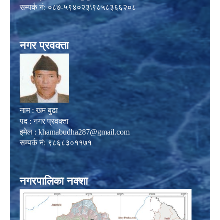
सम्पर्क नं: ०८७-५९४०२३\९८५८३६६२०८
नगर प्रवक्ता
नाम : खम बुढा
पद : नगर प्रवक्ता
इमेल :
khamabudha287@gmail.com
सम्पर्क नं: ९८६८३०११७१
नगरपालिका नक्शा