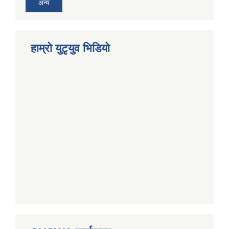
अन्य
हाम्राे युटृयुव भिडियाे