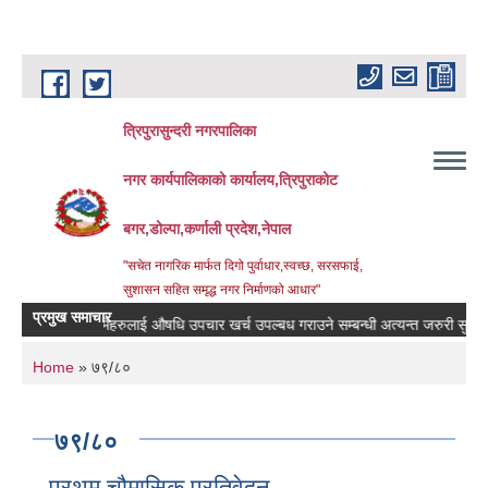
Skip to main content
त्रिपुरासुन्दरी नगरपालिका
नगर कार्यपालिकाको कार्यालय,त्रिपुराकोट
बगर,डोल्पा,कर्णाली प्रदेश,नेपाल
"सचेत नागरिक मार्फत दिगो पुर्वाधार,स्वच्छ, सरसफाई,
सुशासन सहित समृद्ध नगर निर्माणको आधार"
प्रमुख समाचार
बिरामिहरुलाई ‍‌औषधि उपचार खर्च उपल्बध गराउने सम्बन्धी अत्यन्त जरुरी सुचना ।
You are here
Home
» ७९/८०
७९/८०
प्रथम चौमासिक प्रतिवेदन