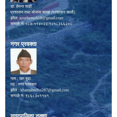
डा. हेमन्त शाही
प्रशासन तथा योजना शाखा (प्रशासन सातौ)
इमेल:
ayurhemu618@gmail.com
सम्पर्क नं: ०८७-५९४०२३\९८५८३६६२०८
नगर प्रवक्ता
नाम : खम बुढा
पद : नगर प्रवक्ता
इमेल :
khamabudha287@gmail.com
सम्पर्क नं: ९८६८३०११७१
नगरपालिका नक्शा