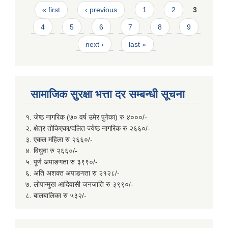
Pages
« first
‹ previous
1
2
3
4
5
6
7
8
9
next ›
last »
सामाजिक सुरक्षा भत्ता दर सम्बन्धी सूचना
१. जेष्ठ नागरिक (७० वर्ष उमेर पुगेका) रु ४०००/-
२. क्षेत्र तोकिएका/दलित ज्येष्ठ नागरिक रु २६६०/-
३. एकल महिला रु २६६०/-
४. विधुवा रु २६६०/-
५. पूर्ण अपाङगता रु ३९९०/-
६. अति अशक्त अपाङगता रु २१२८/-
७. लोपान्मुख आदिवासी जनजाति रु ३९९०/-
८. बालबालिका रु ५३२/-