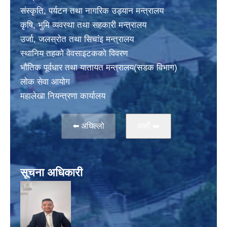
संस्कृति, पर्यटन तथा नागरिक उड्यान मन्त्रालय
कृषि, भुमि व्यवस्था तथा सहकारी मन्त्रालय
उर्जा, जलस्राेत तथा सिचांइ मन्त्रालय
स्थानिय तहकाे वेवसाइटककाे विवरण
भाैतिक पूर्वधार तथा यातायत मन्त्रालय(सडक विभाग)
लाेक सेवा आयोग
महालेखा नियन्त्रणा कार्यालय
⬅️ अघिल्लो
अर्काे ➡️
सूचना अधिकारी