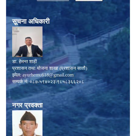
सूचना अधिकारी
डा. हेमन्त शाही
प्रशासन तथा योजना शाखा (प्रशासन सातौ)
इमेल:
ayurhemu618@gmail.com
सम्पर्क नं: ०८७-५९४०२३\९८५८३६६२०८
नगर प्रवक्ता