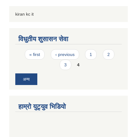
kiran kc it
विधुतीय शुसासन सेवा
Pages
« first
‹ previous
1
2
3
4
अन्य
हाम्राे युटृयुव भिडियाे