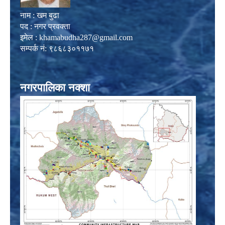
नाम : खम बुढा
पद : नगर प्रवक्ता
इमेल :
khamabudha287@gmail.com
सम्पर्क नं: ९८६८३०११७१
नगरपालिका नक्शा