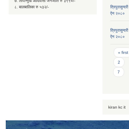
७. लोपान्मुख आदिवासी जनजाति रु ३९९०/-
८. बालबालिका रु ५३२/-
त्रिपुरासुन्
ऐन २०८०
त्रिपुरासुन्द
ऐन २०८०
Page
« first
2
7
kiran kc it