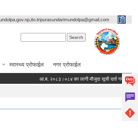
undolpa.gov.np,ito.tripurasundarimundolpa@gmail.com
Search form
Search
स्वास्थ्य प्रोफाईल
नगर प्रोफाईल
आ.ब. २०८३।०८४ का लागी मौजुदा सूची दर्ता गर्ने सम्बन्धी सूचना 