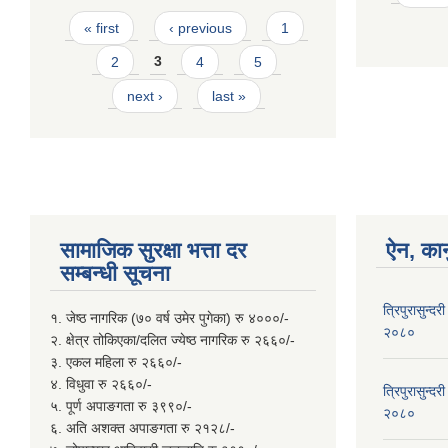
Pages
« first
‹ previous
1
2
3
4
5
next ›
last »
सामाजिक सुरक्षा भत्ता दर
ऐन, कान
सम्बन्धी सूचना
त्रिपुरासुन्
१. जेष्ठ नागरिक (७० वर्ष उमेर पुगेका) रु ४०००/-
२०८०
२. क्षेत्र तोकिएका/दलित ज्येष्ठ नागरिक रु २६६०/-
३. एकल महिला रु २६६०/-
४. विधुवा रु २६६०/-
त्रिपुरासुन्दर
५. पूर्ण अपाङगता रु ३९९०/-
२०८०
६. अति अशक्त अपाङगता रु २१२८/-