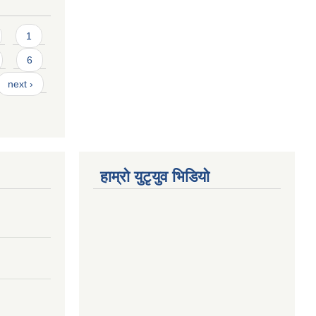
1
6
next ›
हाम्राे युटृयुव भिडियाे