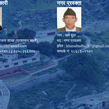
कारी
नगर प्रवक्ता
नाम : खम बुढा
ोजना शाखा (प्रशासन सातौ)
पद : नगर प्रवक्ता
u618@gmail.com
इमेल :
khamabudha287@gmail.c
०८७-५९४०२३\९८५८३६६२०८
सम्पर्क नं: ९८६८३०११७१