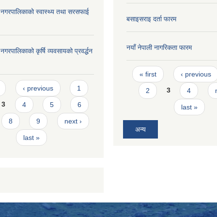
दरी नगरपालिकाको स्वास्थ्य तथा सरसफाई
बसाइसराइ दर्ता फारम
नयाँ नेपाली नागरिकता फारम
री नगरपालिकाको कृर्षि व्यवसायको प्रवर्द्धन
Pages
« first
‹ previous
s
‹ previous
1
2
3
4
3
4
5
6
last »
8
9
next ›
अन्य
last »