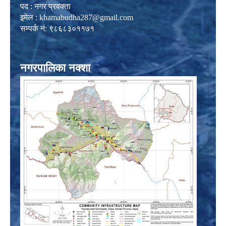
पद : नगर प्रवक्ता
इमेल :
khamabudha287@gmail.com
सम्पर्क नं: ९८६८३०११७१
नगरपालिका नक्शा