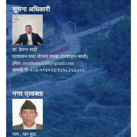
सूचना अधिकारी
डा. हेमन्त शाही
प्रशासन तथा योजना शाखा (प्रशासन सातौ)
इमेल:
ayurhemu618@gmail.com
सम्पर्क नं: ०८७-५९४०२३\९८५८३६६२०८
नगर प्रवक्ता
नाम : खम बुढा