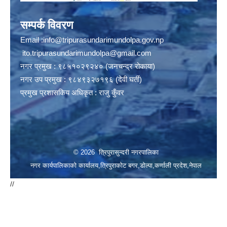
सम्पर्क विवरण
Email :
info@tripurasundarimundolpa.gov.np
ito.tripurasundarimundolpa@gmail.com
नगर प्रमुख : ९८५१०२९२४० (जनचन्द्र रोकाया)
नगर उप प्रमुख : ९८४९३२७१९६ (देवी घर्ती)
प्रमुख प्रशासकिय अधिकृत : राजु कुँवर
© 2026 त्रिपुरासुन्दरी नगरपालिका
नगर कार्यपालिकाको कार्यालय,त्रिपुराकोट बगर,डोल्पा,कर्णाली प्रदेश,नेपाल
//