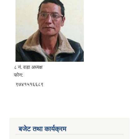
८ नं. वडा अध्यक्ष
फोन:
९७४१५१६६८९
बजेट तथा कार्यक्रम
बालि विशेष व्यवसायीक साना पकेट कार्यक्रम सत्ञ्चालन गर्न ईच्छुक लक्षित वर्गवाट प्रस्ताव पेश गर्ने बारे सुचना ।