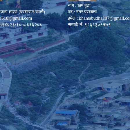
नाम : खम बुढा
ोजना शाखा (प्रशासन सातौ)
पद : नगर प्रवक्ता
u618@gmail.com
इमेल :
khamabudha287@gmail.c
०८७-५९४०२३\९८५८३६६२०८
सम्पर्क नं: ९८६८३०११७१