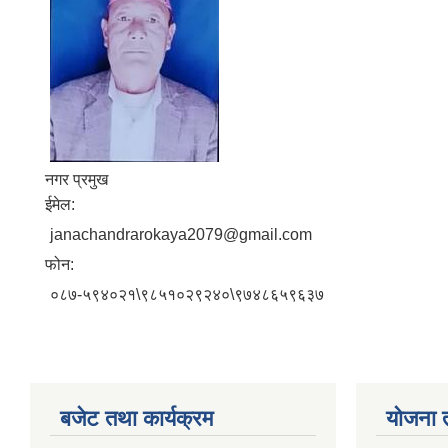
नगर प्रमुख
ईमेल:
janachandrarokaya2079@gmail.com
फोन:
०८७-५९४०२१\९८५१०२९२४०\९७४८६५९६३७
बजेट तथा कार्यक्रम
योजना 