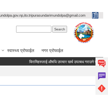
undolpa.gov.np,ito.tripurasundarimundolpa@gmail.com
Search form
Search
स्वास्थ्य प्रोफाईल
नगर प्रोफाईल
बिरामिहरुलाई ‍‌औषधि उपचार खर्च उपल्बध गराउने सम्बन्धी अत्यन्त 