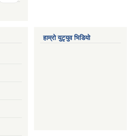
हाम्राे युटृयुव भिडियाे