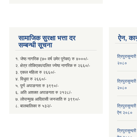
सामाजिक सुरक्षा भत्ता दर
ऐन, कान
सम्बन्धी सूचना
त्रिपुरासुन्
१. जेष्ठ नागरिक (७० वर्ष उमेर पुगेका) रु ४०००/-
२०८०
२. क्षेत्र तोकिएका/दलित ज्येष्ठ नागरिक रु २६६०/-
३. एकल महिला रु २६६०/-
४. विधुवा रु २६६०/-
त्रिपुरासुन्दर
५. पूर्ण अपाङगता रु ३९९०/-
२०८०
६. अति अशक्त अपाङगता रु २१२८/-
७. लोपान्मुख आदिवासी जनजाति रु ३९९०/-
८. बालबालिका रु ५३२/-
त्रिपुरासुन्
ऐन २०८०
त्रिपुरासुन्द