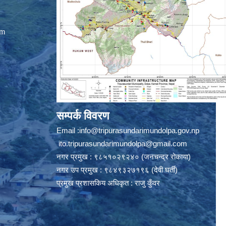
om
सम्पर्क विवरण
Email :
info@tripurasundarimundolpa.gov.np
ito.tripurasundarimundolpa@gmail.com
नगर प्रमुख : ९८५१०२९२४० (जनचन्द्र रोकाया)
नगर उप प्रमुख : ९८४९३२७१९६ (देवी घर्ती)
प्रमुख प्रशासकिय अधिकृत : राजु कुँवर