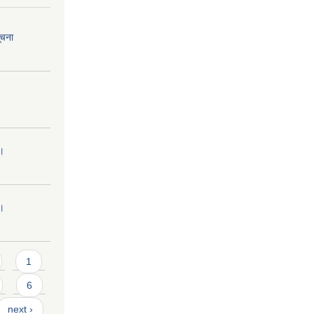
ूचना
 ।
 ।
1
6
next ›