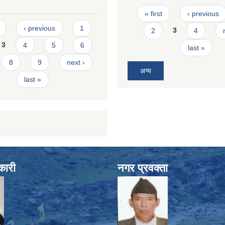
Pages
« first
‹ previous
s
‹ previous
1
2
3
4
3
4
5
6
last »
8
9
next ›
अन्य
last »
कारी
नगर प्रवक्ता