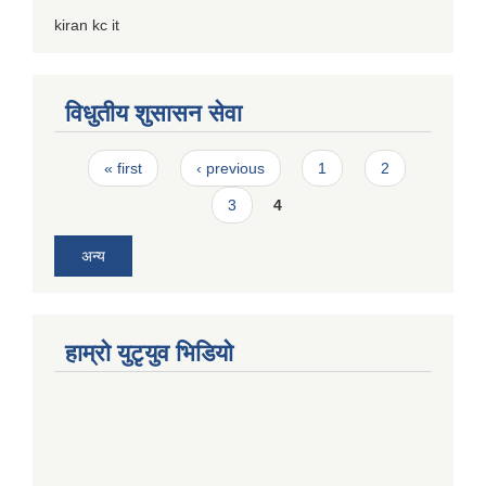
kiran kc it
विधुतीय शुसासन सेवा
Pages
« first
‹ previous
1
2
3
4
अन्य
हाम्राे युटृयुव भिडियाे