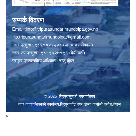
सम्पर्क विवरण
Email :
info@tripurasundarimundolpa.gov.np
ito.tripurasundarimundolpa@gmail.com
नगर प्रमुख : ९८५१०२९२४० (जनचन्द्र रोकाया)
नगर उप प्रमुख : ९८४९३२७१९६ (देवी घर्ती)
प्रमुख प्रशासकिय अधिकृत : राजु कुँवर
© 2026 त्रिपुरासुन्दरी नगरपालिका
नगर कार्यपालिकाको कार्यालय,त्रिपुराकोट बगर,डोल्पा,कर्णाली प्रदेश,नेपाल
//