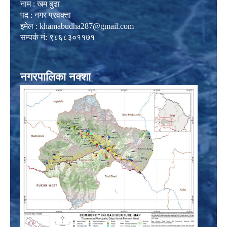
नाम : खम बुढा
पद : नगर प्रवक्ता
इमेल :
khamabudha287@gmail.com
सम्पर्क नं: ९८६८३०११७१
नगरपालिका नक्शा