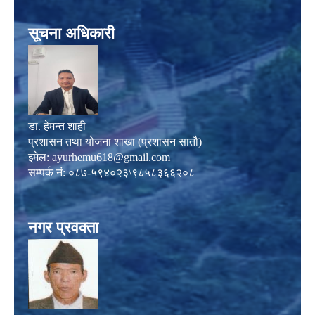
सूचना अधिकारी
डा. हेमन्त शाही
प्रशासन तथा योजना शाखा (प्रशासन सातौ)
इमेल:
ayurhemu618@gmail.com
सम्पर्क नं: ०८७-५९४०२३\९८५८३६६२०८
नगर प्रवक्ता