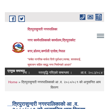
Skip to main content
त्रिपुरासुन्दरी नगरपालिका
नगर कार्यपालिकाको कार्यालय,त्रिपुराकोट
बगर,डोल्पा,कर्णाली प्रदेश,नेपाल
"सचेत नागरिक मार्फत दिगो पुर्वाधार,स्वच्छ, सरसफाई,
सुशासन सहित समृद्ध नगर निर्माणको आधार"
प्रमुख समाचार
े सम्बन्धी सूचना ।
स्तरवृद्धि गरिएको सम्बन्धमा ।
आ.व. २०८३/०८४ डोल्पा जिल्लाक
You are here
Home
» त्रिपुरासुन्दरी नगरपालिकाको आ .व. २०८०/०८१ को अनुमानित आय
विवरण
त्रिपुरासुन्दरी नगरपालिकाको आ .व.