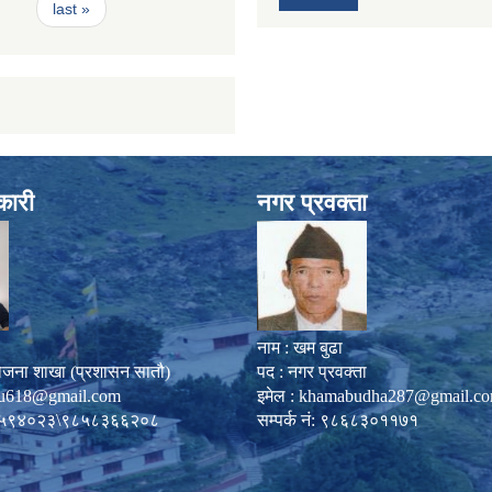
last »
कारी
नगर प्रवक्ता
नाम : खम बुढा
ोजना शाखा (प्रशासन सातौ)
पद : नगर प्रवक्ता
u618@gmail.com
इमेल :
khamabudha287@gmail.c
०८७-५९४०२३\९८५८३६६२०८
सम्पर्क नं: ९८६८३०११७१