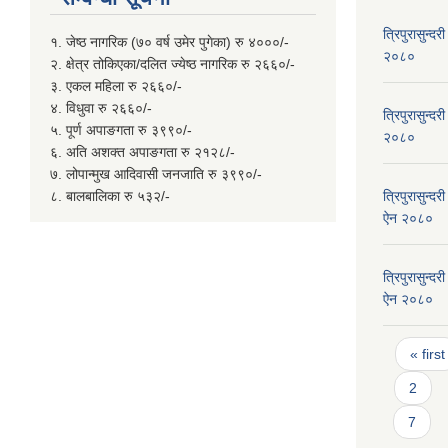
त्रिपुरासुन्
१. जेष्ठ नागरिक (७० वर्ष उमेर पुगेका) रु ४०००/-
२०८०
२. क्षेत्र तोकिएका/दलित ज्येष्ठ नागरिक रु २६६०/-
३. एकल महिला रु २६६०/-
४. विधुवा रु २६६०/-
त्रिपुरासुन्दर
५. पूर्ण अपाङगता रु ३९९०/-
२०८०
६. अति अशक्त अपाङगता रु २१२८/-
७. लोपान्मुख आदिवासी जनजाति रु ३९९०/-
८. बालबालिका रु ५३२/-
त्रिपुरासुन्
ऐन २०८०
त्रिपुरासुन्द
ऐन २०८०
Page
« first
2
7