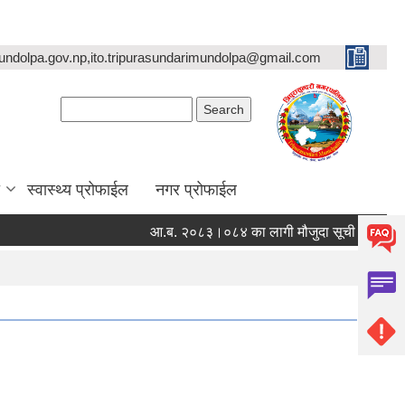
undolpa.gov.np,ito.tripurasundarimundolpa@gmail.com
Search form
Search
स्वास्थ्य प्रोफाईल
नगर प्रोफाईल
आ.ब. २०८३।०८४ का लागी मौजुदा सूची दर्ता गर्ने सम्बन्धी