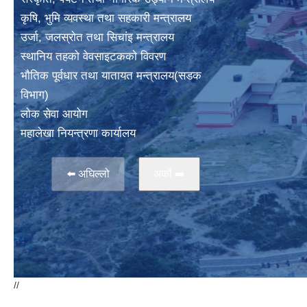
कृषि, भुमि व्यवस्था तथा सहकारी मन्त्रालय
उर्जा, जलस्राेत तथा सिचांइ मन्त्रालय
स्थानिय तहकाे वेवसाइटककाे विवरण
भाैतिक पूर्वधार तथा यातायत मन्त्रालय(सडक
विभाग)
लाेक सेवा आयोग
महालेखा नियन्त्रणा कार्यालय
⬅️ अघिल्लो
अर्काे ➡️
//