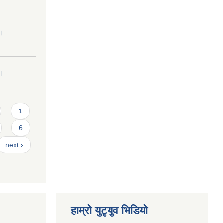
 ।
 ।
1
6
next ›
हाम्राे युटृयुव भिडियाे