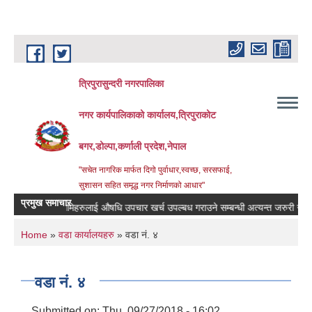
Skip to main content
त्रिपुरासुन्दरी नगरपालिका
नगर कार्यपालिकाको कार्यालय,त्रिपुराकोट
बगर,डोल्पा,कर्णाली प्रदेश,नेपाल
"सचेत नागरिक मार्फत दिगो पुर्वाधार,स्वच्छ, सरसफाई,
सुशासन सहित समृद्ध नगर निर्माणको आधार"
प्रमुख समाचार
बिरामिहरुलाई ‍‌औषधि उपचार खर्च उपल्बध गराउने सम्बन्धी अत्यन्त जरुरी सुचना ।
You are here
Home
»
वडा कार्यालयहरु
» वडा नं. ४
वडा नं. ४
Submitted on:
Thu, 09/27/2018 - 16:02