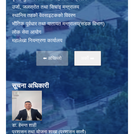
उर्जा, जलस्राेत तथा सिचांइ मन्त्रालय
स्थानिय तहकाे वेवसाइटककाे विवरण
भाैतिक पूर्वधार तथा यातायत मन्त्रालय(सडक विभाग)
लाेक सेवा आयोग
महालेखा नियन्त्रणा कार्यालय
⬅️ अघिल्लो
अर्काे ➡️
सूचना अधिकारी
डा. हेमन्त शाही
प्रशासन तथा योजना शाखा (प्रशासन सातौ)