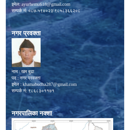
इमेल:
ayurhemu618@gmail.com
सम्पर्क नं: ०८७-५९४०२३\९८५८३६६२०८
नगर प्रवक्ता
नाम : खम बुढा
पद : नगर प्रवक्ता
इमेल :
khamabudha287@gmail.com
सम्पर्क नं: ९८६८३०११७१
नगरपालिका नक्शा