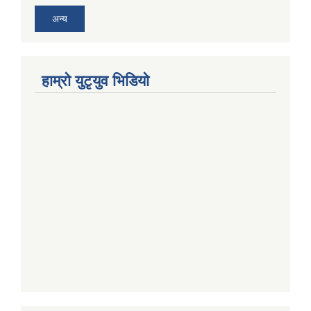
अन्य
हाम्राे युटृयुव भिडियाे