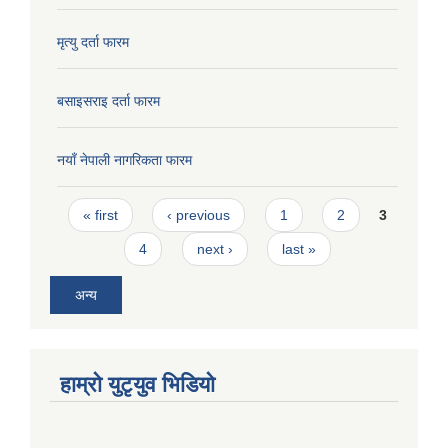
मृत्यु दर्ता फारम
बसाइसराइ दर्ता फारम
नयाँ नेपाली नागरिकता फारम
Pages
« first
‹ previous
1
2
3
4
next ›
last »
अन्य
हाम्राे युटृयुव भिडियाे