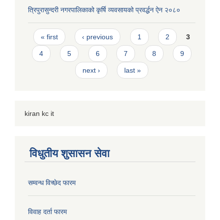
त्रिपुरासुन्दरी नगरपालिकाको कृर्षि व्यवसायको प्रवर्द्धन ऐन २०८०
Pages
« first
‹ previous
1
2
3
4
5
6
7
8
9
next ›
last »
kiran kc it
विधुतीय शुसासन सेवा
सम्वन्ध विच्छेद फारम
विवाह दर्ता फारम