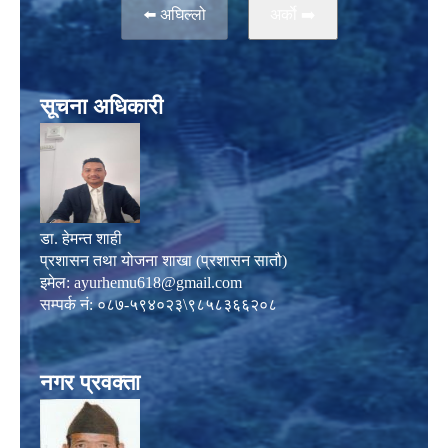
⬅️ अघिल्लो
अर्काे ➡️
सूचना अधिकारी
डा. हेमन्त शाही
प्रशासन तथा योजना शाखा (प्रशासन सातौ)
इमेल:
ayurhemu618@gmail.com
सम्पर्क नं: ०८७-५९४०२३\९८५८३६६२०८
नगर प्रवक्ता