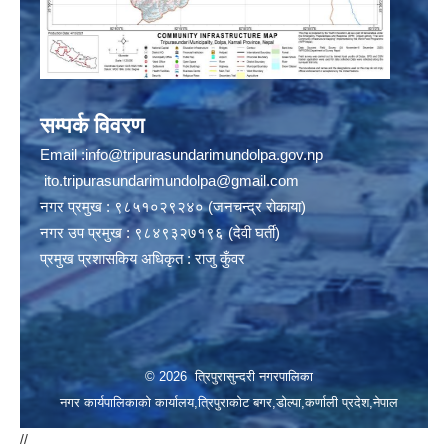
सम्पर्क विवरण
Email :
info@tripurasundarimundolpa.gov.np
ito.tripurasundarimundolpa@gmail.com
नगर प्रमुख : ९८५१०२९२४० (जनचन्द्र रोकाया)
नगर उप प्रमुख : ९८४९३२७१९६ (देवी घर्ती)
प्रमुख प्रशासकिय अधिकृत : राजु कुँवर
© 2026 त्रिपुरासुन्दरी नगरपालिका
नगर कार्यपालिकाको कार्यालय,त्रिपुराकोट बगर,डोल्पा,कर्णाली प्रदेश,नेपाल
//