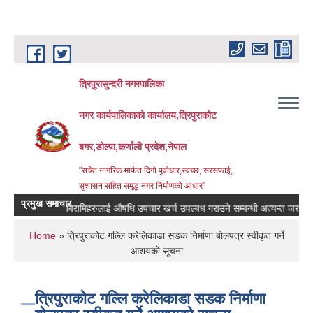
Skip to main content
त्रिपुरासुन्दरी नगरपालिका
नगर कार्यपालिकाको कार्यालय,त्रिपुराकोट
बगर,डोल्पा,कर्णाली प्रदेश,नेपाल
"सचेत नागरिक मार्फत दिगो पुर्वाधार,स्वच्छ, सरसफाई,
सुशासन सहित समृद्ध नगर निर्माणको आधार"
प्रमुख समाचार
बिरामिहरुलाई ‍‌औषधि उपचार खर्च उपल्बध गराउने सम्बन्धी अत्यन्त जरुरी सुचना 
You are here
Home
» त्रिपुराकाेट गल्लि करेलिकाडा सडक निर्माणा बाेलपत्र स्वीकृत गर्ने
आशयकाे सूचना
त्रिपुराकाेट गल्लि करेलिकाडा सडक निर्माणा