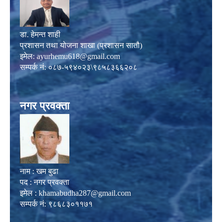
डा. हेमन्त शाही
प्रशासन तथा योजना शाखा (प्रशासन सातौ)
इमेल:
ayurhemu618@gmail.com
सम्पर्क नं: ०८७-५९४०२३\९८५८३६६२०८
नगर प्रवक्ता
नाम : खम बुढा
पद : नगर प्रवक्ता
इमेल :
khamabudha287@gmail.com
सम्पर्क नं: ९८६८३०११७१