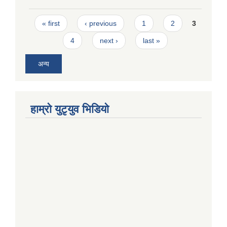
Pages
« first
‹ previous
1
2
3
4
next ›
last »
अन्य
हाम्राे युटृयुव भिडियाे