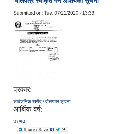
बाेलपत्र स्वीकृत गर्ने आशयकाे सूचना
Submitted on:
Tue, 07/21/2020 - 13:33
प्रकार:
सार्वजनिक खरीद / बोलपत्र सूचना
आर्थिक वर्ष:
७६/७७
बालि विशेष व्यवसायीक साना पकेट कार्यक्रम सत्ञ्चालन गर्न ईच्छुक लक्षित वर्गवाट प्रस्ताव पेश गर्ने बारे सुचना ।