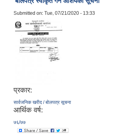
बाेलपत्र स्वीकृत गर्ने आशयकाे सूचना
Submitted on:
Tue, 07/21/2020 - 13:33
प्रकार:
सार्वजनिक खरीद / बोलपत्र सूचना
आर्थिक वर्ष:
७६/७७
बालि विशेष व्यवसायीक साना पकेट कार्यक्रम सत्ञ्चालन गर्न ईच्छुक लक्षित वर्गवाट प्रस्ताव पेश गर्ने बारे सुचना ।