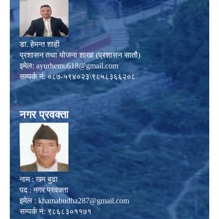
डा. हेमन्त शाही
प्रशासन तथा योजना शाखा (प्रशासन सातौ)
इमेल:
ayurhemu618@gmail.com
सम्पर्क नं: ०८७-५९४०२३\९८५८३६६२०८
नगर प्रवक्ता
नाम : खम बुढा
पद : नगर प्रवक्ता
इमेल :
khamabudha287@gmail.com
सम्पर्क नं: ९८६८३०११७१