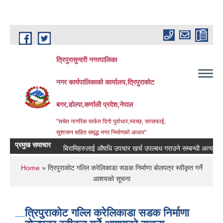
Skip to main content
त्रिपुरासुन्दरी नगरपालिका
नगर कार्यपालिकाको कार्यालय,त्रिपुराकोट
बगर,डोल्पा,कर्णाली प्रदेश,नेपाल
"सचेत नागरिक मार्फत दिगो पुर्वाधार,स्वच्छ, सरसफाई,
सुशासन सहित समृद्ध नगर निर्माणको आधार"
प्रमुख समाचार
बिरामिहरुलाई ‍‌औषधि उपचार खर्च उपल्बध गराउने सम्बन्धी अत्यन्त जरुरी
You are here
Home
» त्रिपुराकाेट गल्लि करेलिकाडा सडक निर्माणा बाेलपत्र स्वीकृत गर्ने
आशयकाे सूचना
त्रिपुराकाेट गल्लि करेलिकाडा सडक निर्माणा