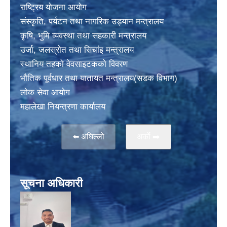
राष्ट्रिय योजना आयोग
संस्कृति, पर्यटन तथा नागरिक उड्यान मन्त्रालय
कृषि, भुमि व्यवस्था तथा सहकारी मन्त्रालय
उर्जा, जलस्राेत तथा सिचांइ मन्त्रालय
स्थानिय तहकाे वेवसाइटककाे विवरण
भाैतिक पूर्वधार तथा यातायत मन्त्रालय(सडक विभाग)
लाेक सेवा आयोग
महालेखा नियन्त्रणा कार्यालय
⬅️ अघिल्लो
अर्काे ➡️
सूचना अधिकारी