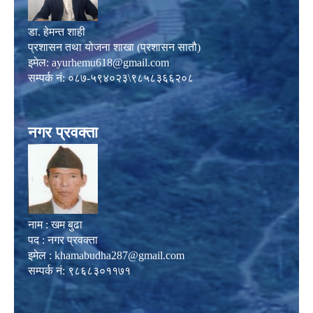
डा. हेमन्त शाही
प्रशासन तथा योजना शाखा (प्रशासन सातौ)
इमेल:
ayurhemu618@gmail.com
सम्पर्क नं: ०८७-५९४०२३\९८५८३६६२०८
नगर प्रवक्ता
नाम : खम बुढा
पद : नगर प्रवक्ता
इमेल :
khamabudha287@gmail.com
सम्पर्क नं: ९८६८३०११७१