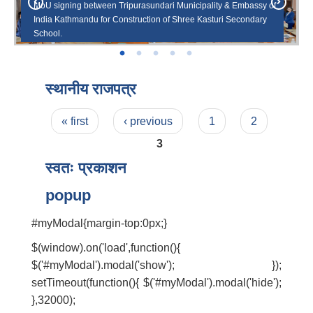
MoU signing between Tripurasundari Municipality & Embassy of
India Kathmandu for Construction of Shree Kasturi Secondary
त्रिपुरासुन्दरी नगरपािलकामा FTTH सेवा प्रारम्भ कार्यक्रम
School.
वाला त्रिपुरासुन्दरी माताको मन्दिर ।
नगरपालिका केन्द्र त्रिपुराकोट वगर ।
प्रमुख जिल्ला अधिकारी ज्यूलाई नगरपालिकामा स्वागत ।
स्थानीय राजपत्र
Pages
« first
‹ previous
1
2
3
स्वतः प्रकाशन
popup
#myModal{margin-top:0px;}
$(window).on('load',function(){
$('#myModal').modal('show'); });
setTimeout(function(){ $('#myModal').modal('hide');
},32000);
बालि विशेष व्यवसायीक साना पकेट कार्यक्रम सत्ञ्चालन गर्न ईच्छुक लक्षित वर्गवाट प्रस्ताव पेश गर्ने बारे सुचना ।