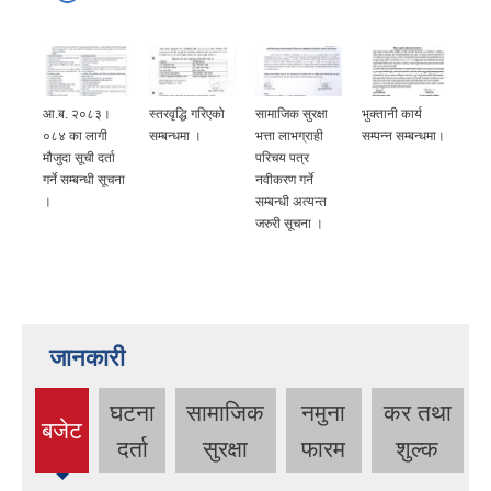
आ.ब. २०८३।
स्तरवृद्धि गरिएको
सामाजिक सुरक्षा
भुक्तानी कार्य
०८४ का लागी
सम्बन्धमा ।
भत्ता लाभग्राही
सम्पन्न सम्बन्धमा।
मौजुदा सूची दर्ता
परिचय पत्र
गर्ने सम्बन्धी सूचना
नवीकरण गर्ने
।
सम्बन्धी अत्यन्त
जरुरी सूचना ।
जानकारी
घटना
सामाजिक
नमुना
कर तथा
बजेट
(active
दर्ता
सुरक्षा
फारम
शुल्क
tab)