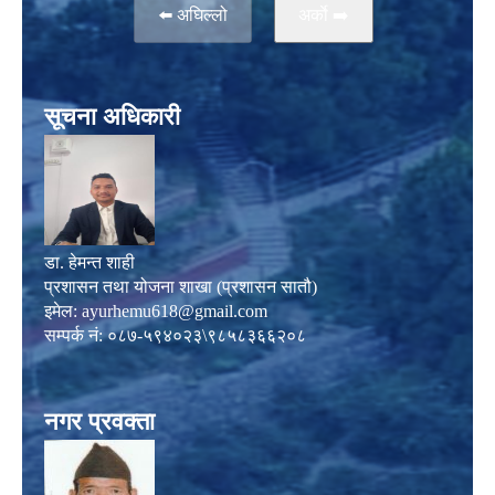
⬅️ अघिल्लो
अर्काे ➡️
सूचना अधिकारी
डा. हेमन्त शाही
प्रशासन तथा योजना शाखा (प्रशासन सातौ)
इमेल:
ayurhemu618@gmail.com
सम्पर्क नं: ०८७-५९४०२३\९८५८३६६२०८
नगर प्रवक्ता