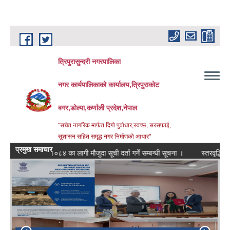
Skip to main content
त्रिपुरासुन्दरी नगरपालिका
नगर कार्यपालिकाको कार्यालय,त्रिपुराकोट
बगर,डोल्पा,कर्णाली प्रदेश,नेपाल
"सचेत नागरिक मार्फत दिगो पुर्वाधार,स्वच्छ, सरसफाई,
सुशासन सहित समृद्ध नगर निर्माणको आधार"
प्रमुख समाचार
.ब. २०८३।०८४ का लागी मौजुदा सूची दर्ता गर्ने सम्बन्धी सूचना ।
स्तरवृद्धि गरिएको स