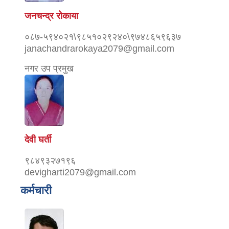
जनचन्द्र रोकाया
०८७-५९४०२१\९८५१०२९२४०\९७४८६५९६३७
janachandrarokaya2079@gmail.com
नगर उप प्रमुख
देवी घर्ती
९८४९३२७१९६
devigharti2079@gmail.com
कर्मचारी