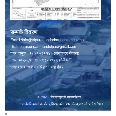
सम्पर्क विवरण
Email :
info@tripurasundarimundolpa.gov.np
ito.tripurasundarimundolpa@gmail.com
नगर प्रमुख : ९८५१०२९२४० (जनचन्द्र रोकाया)
नगर उप प्रमुख : ९८४९३२७१९६ (देवी घर्ती)
प्रमुख प्रशासकिय अधिकृत : राजु कुँवर
© 2026 त्रिपुरासुन्दरी नगरपालिका
नगर कार्यपालिकाको कार्यालय,त्रिपुराकोट बगर,डोल्पा,कर्णाली प्रदेश,नेपाल
//