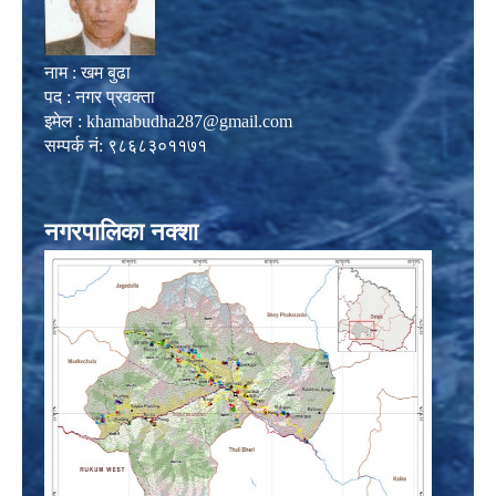
नाम : खम बुढा
पद : नगर प्रवक्ता
इमेल :
khamabudha287@gmail.com
सम्पर्क नं: ९८६८३०११७१
नगरपालिका नक्शा