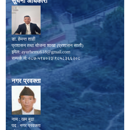
सूचना अधिकारी
डा. हेमन्त शाही
प्रशासन तथा योजना शाखा (प्रशासन सातौ)
इमेल:
ayurhemu618@gmail.com
सम्पर्क नं: ०८७-५९४०२३\९८५८३६६२०८
नगर प्रवक्ता
नाम : खम बुढा
पद : नगर प्रवक्ता