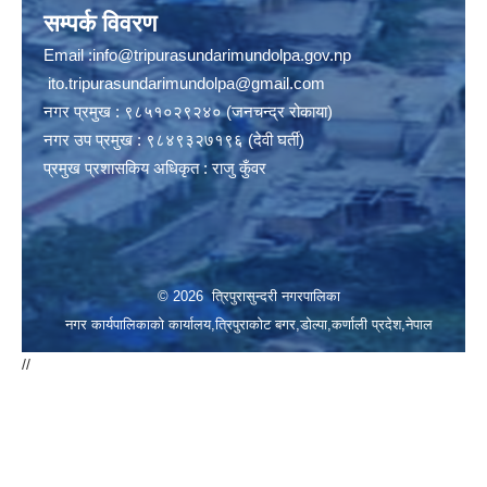
सम्पर्क विवरण
Email :
info@tripurasundarimundolpa.gov.np
ito.tripurasundarimundolpa@gmail.com
नगर प्रमुख : ९८५१०२९२४० (जनचन्द्र रोकाया)
नगर उप प्रमुख : ९८४९३२७१९६ (देवी घर्ती)
प्रमुख प्रशासकिय अधिकृत : राजु कुँवर
© 2026 त्रिपुरासुन्दरी नगरपालिका
नगर कार्यपालिकाको कार्यालय,त्रिपुराकोट बगर,डोल्पा,कर्णाली प्रदेश,नेपाल
//