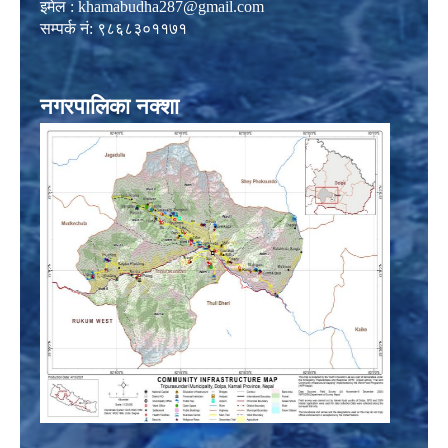
इमेल :
khamabudha287@gmail.com
सम्पर्क नं: ९८६८३०११७१
नगरपालिका नक्शा