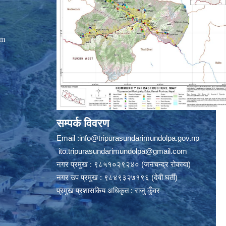
om
सम्पर्क विवरण
Email :
info@tripurasundarimundolpa.gov.np
ito.tripurasundarimundolpa@gmail.com
नगर प्रमुख : ९८५१०२९२४० (जनचन्द्र रोकाया)
नगर उप प्रमुख : ९८४९३२७१९६ (देवी घर्ती)
प्रमुख प्रशासकिय अधिकृत : राजु कुँवर