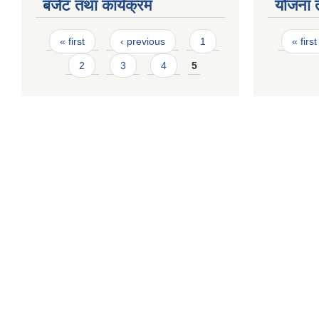
बजेट तथा कार्यक्रम
योजना 
Pages
Page
« first
‹ previous
1
« first
2
3
4
5