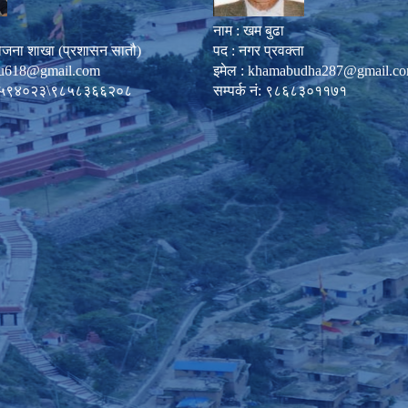
नाम : खम बुढा
ोजना शाखा (प्रशासन सातौ)
पद : नगर प्रवक्ता
u618@gmail.com
इमेल :
khamabudha287@gmail.c
०८७-५९४०२३\९८५८३६६२०८
सम्पर्क नं: ९८६८३०११७१