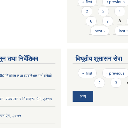
Pages
« first
‹ previous
2
3
4
6
7
8
next ›
last 
ुन तथा निर्देशिका
विधुतीय शुसासन सेवा
Pages
« first
‹ previous
विधि नियमित तथा व्यबस्थित गर्न बनेको
2
3
अन्य
थापन, सञ्चालन र नियन्त्रण ऐन, २०७५
थापन ऐन, २०७५