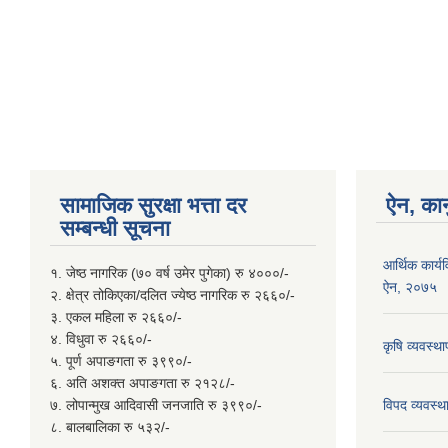
सामाजिक सुरक्षा भत्ता दर
ऐन, कान
सम्बन्धी सूचना
आर्थिक कार्य
१. जेष्ठ नागरिक (७० वर्ष उमेर पुगेका) रु ४०००/-
ऐन, २०७५
२. क्षेत्र तोकिएका/दलित ज्येष्ठ नागरिक रु २६६०/-
३. एकल महिला रु २६६०/-
४. विधुवा रु २६६०/-
कृषि व्यवस्
५. पूर्ण अपाङगता रु ३९९०/-
६. अति अशक्त अपाङगता रु २१२८/-
७. लोपान्मुख आदिवासी जनजाति रु ३९९०/-
विपद व्यवस्
८. बालबालिका रु ५३२/-