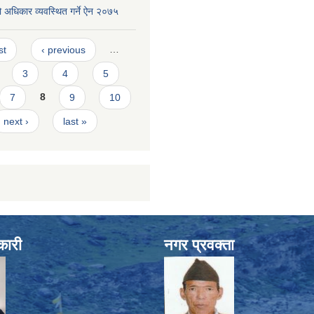
 अधिकार व्यवस्थित गर्ने ऐन २०७५
s
st
‹ previous
…
3
4
5
7
8
9
10
next ›
last »
कारी
नगर प्रवक्ता