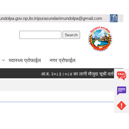
undolpa.gov.np,ito.tripurasundarimundolpa@gmail.com
Search form
Search
स्वास्थ्य प्रोफाईल
नगर प्रोफाईल
आ.ब. २०८३।०८४ का लागी मौजुदा सूची दर्ता गर्ने सम्बन्धी सूच