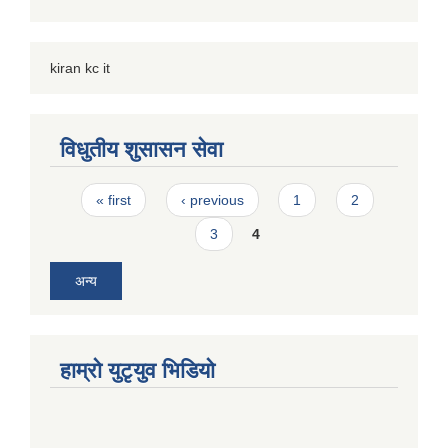
kiran kc it
विधुतीय शुसासन सेवा
Pages
« first
‹ previous
1
2
3
4
अन्य
हाम्राे युटृयुव भिडियाे