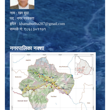
नाम : खम बुढा
पद : नगर प्रवक्ता
इमेल :
khamabudha287@gmail.com
सम्पर्क नं: ९८६८३०११७१
नगरपालिका नक्शा