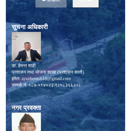
⬅️ अघिल्लो
अर्काे ➡️
सूचना अधिकारी
डा. हेमन्त शाही
प्रशासन तथा योजना शाखा (प्रशासन सातौ)
इमेल:
ayurhemu618@gmail.com
सम्पर्क नं: ०८७-५९४०२३\९८५८३६६२०८
नगर प्रवक्ता