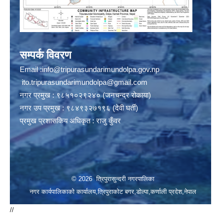
सम्पर्क विवरण
Email :
info@tripurasundarimundolpa.gov.np
ito.tripurasundarimundolpa@gmail.com
नगर प्रमुख : ९८५१०२९२४० (जनचन्द्र रोकाया)
नगर उप प्रमुख : ९८४९३२७१९६ (देवी घर्ती)
प्रमुख प्रशासकिय अधिकृत : राजु कुँवर
© 2026 त्रिपुरासुन्दरी नगरपालिका
नगर कार्यपालिकाको कार्यालय,त्रिपुराकोट बगर,डोल्पा,कर्णाली प्रदेश,नेपाल
//